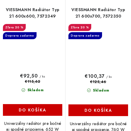
VIESSMANN Radiátor Typ
VIESSMANN Radiátor Typ
21 600x600, 7572349
21 600x700, 7572350
20 %
20 %
Doprava zadarmo
Doprava zadarmo
€92,50
€100,37
/ ks
/ ks
€115,62
€125,46
Skladom
Skladom
DO KOŠÍKA
DO KOŠÍKA
Univerzálny radiátor pre bočné
Univerzálny radiátor pre bočné
aj spodné pripojenie, 652 W
aj spodné pripojenie, 760 W