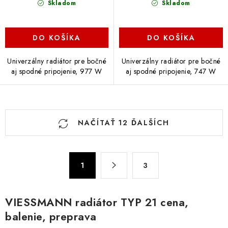
Skladom
Skladom
DO KOŠÍKA
DO KOŠÍKA
Univerzálny radiátor pre bočné
Univerzálny radiátor pre bočné
aj spodné pripojenie, 977 W
aj spodné pripojenie, 747 W
O
NAČÍTAŤ 12 ĎALŠÍCH
v
l
á
S
d
1
3
t
a
r
c
á
VIESSMANN radiátor TYP 21 cena,
n
i
balenie, preprava
k
e