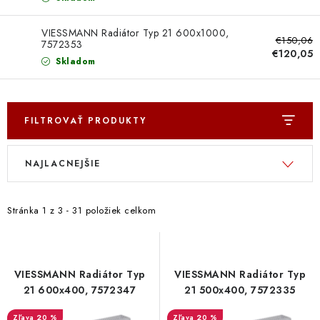
VIESSMANN Radiátor Typ 21 600x1000,
€150,06
7572353
€120,05
Skladom
FILTROVAŤ PRODUKTY
V
R
NAJLACNEJŠIE
ý
a
p
d
i
e
Stránka
1
z
3
-
31
položiek celkom
s
n
p
i
r
e
VIESSMANN Radiátor Typ
VIESSMANN Radiátor Typ
o
p
21 600x400, 7572347
21 500x400, 7572335
d
r
20 %
20 %