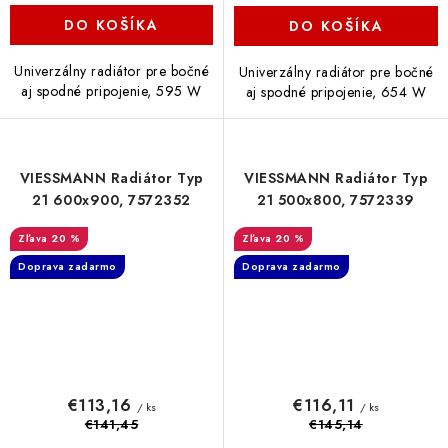
DO KOŠÍKA
DO KOŠÍKA
Univerzálny radiátor pre bočné
Univerzálny radiátor pre bočné
aj spodné pripojenie, 595 W
aj spodné pripojenie, 654 W
VIESSMANN Radiátor Typ
VIESSMANN Radiátor Typ
21 600x900, 7572352
21 500x800, 7572339
20 %
20 %
Doprava zadarmo
Doprava zadarmo
€113,16
€116,11
/ ks
/ ks
€141,45
€145,14