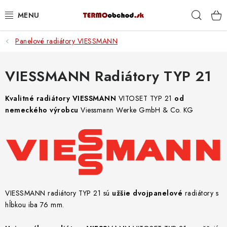
Prejsť
Hľad
na
obsah
Panelové radiátory VIESSMANN
VYKUROVANIE
ROZVOD VODY A KÚRENIA
VIESSMANN Radiátory TYP 21
ODPAD A KANALIZÁCIA
Kvalitné radiátory VIESSMANN
VITOSET TYP 21
od
nemeckého výrobcu
Viessmann Werke GmbH & Co. KG
PRACOVNÉ POMÔCKY
% DOPREDAJ
PREČO SA OPLATÍ KUPOVAŤ RADIÁTORY KORADO
CEZ TERMOOBCHOD.SK
VIESSMANN radiátory TYP 21 sú
užšie dvojpanelové
radiátory s
hĺbkou iba 76 mm.
Hodnotenie obchodu
Blog
Kontakty
Napíšte nám