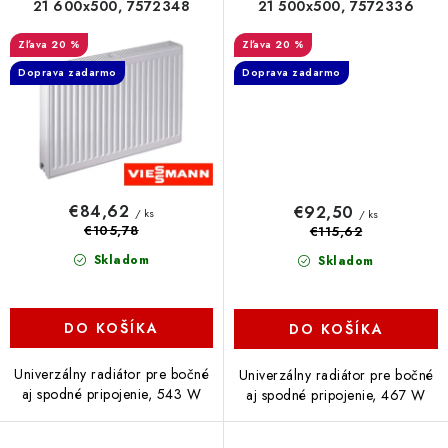
21 600x500, 7572348
21 500x500, 7572336
20 %
20 %
Doprava zadarmo
Doprava zadarmo
€84,62
€92,50
/ ks
/ ks
€105,78
€115,62
Skladom
Skladom
DO KOŠÍKA
DO KOŠÍKA
Univerzálny radiátor pre bočné
Univerzálny radiátor pre bočné
aj spodné pripojenie, 543 W
aj spodné pripojenie, 467 W