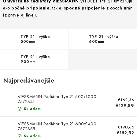
Univerzálne radiátory VIESSMANN
VITOSET TYP 21 umožňujú
Doprava a Platba
ako
bočné pripojenie
, tak aj
spodné pripojenie
z oboch strán
(z pravej aj ľavej).
TYP 21 - výška
TYP 21 - výška
500mm
600mm
TYP 21 - výška
900mm
Najpredávanejšie
VIESSMANN Radiátor Typ 21 500x1000,
€162,36
7572341
€129,89
Skladom
VIESSMANN Radiátor Typ 21 600x1400,
€190,65
7572355
€152,52
Skladom