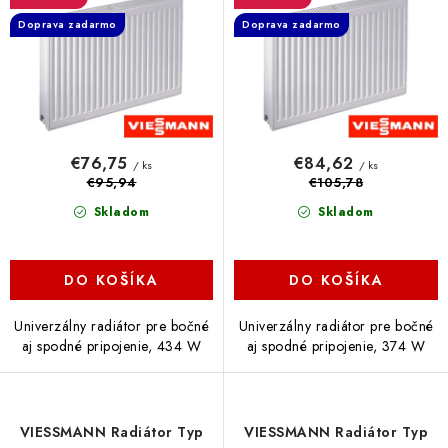
u
o
Doprava zadarmo
Doprava zadarmo
k
d
t
u
o
k
v
t
o
€76,75
€84,62
/ ks
/ ks
v
€95,94
€105,78
Skladom
Skladom
DO KOŠÍKA
DO KOŠÍKA
Univerzálny radiátor pre bočné
Univerzálny radiátor pre bočné
aj spodné pripojenie, 434 W
aj spodné pripojenie, 374 W
VIESSMANN Radiátor Typ
VIESSMANN Radiátor Typ