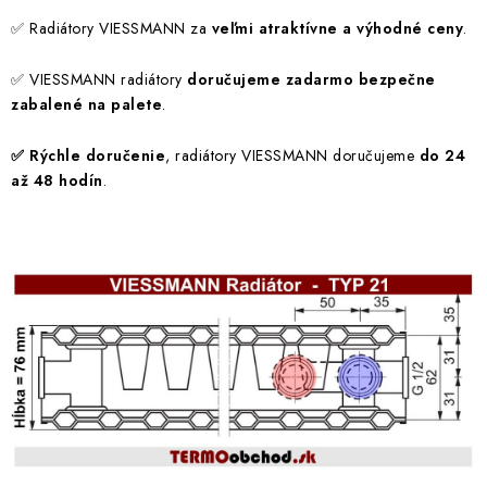
o
p
v
✅
Radiátory VIESSMANN za
veľmi atraktívne a výhodné ceny
.
r
a
v
n
✅
VIESSMANN radiátory
doručujeme zadarmo
bezpečne
k
zabalené na palete
.
i
y
e
v
✅
Rýchle doručenie
, radiátory VIESSMANN doručujeme
do 24
ý
až 48 hodín
.
p
i
s
u