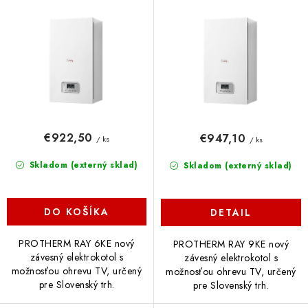
d
r
u
o
k
d
t
u
o
k
v
t
o
€922,50
€947,10
/ ks
/ ks
v
Skladom (externý sklad)
Skladom (externý sklad)
DO KOŠÍKA
DETAIL
PROTHERM RAY 6KE nový
PROTHERM RAY 9KE nový
závesný elektrokotol s
závesný elektrokotol s
možnosťou ohrevu TV, určený
možnosťou ohrevu TV, určený
pre Slovenský trh.
pre Slovenský trh.