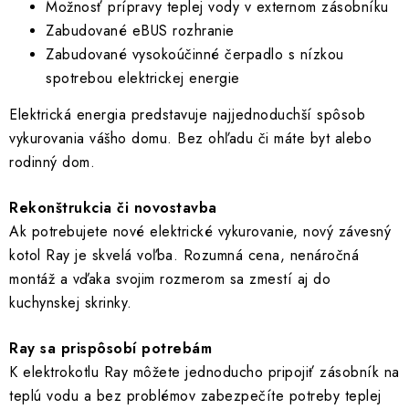
a
Možnosť prípravy teplej vody v externom zásobníku
c
Zabudované eBUS rozhranie
i
Zabudované vysokoúčinné čerpadlo s nízkou
e
spotrebou elektrickej energie
p
Elektrická energia predstavuje najjednoduchší spôsob
r
vykurovania vášho domu. Bez ohľadu či máte byt alebo
v
rodinný dom.
k
y
Rekonštrukcia či novostavba
v
Ak potrebujete nové elektrické vykurovanie, nový závesný
ý
kotol Ray je skvelá voľba. Rozumná cena, nenáročná
p
montáž a vďaka svojim rozmerom sa zmestí aj do
i
kuchynskej skrinky.
s
u
Ray sa prispôsobí potrebám
K elektrokotlu Ray môžete jednoducho pripojiť zásobník na
teplú vodu a bez problémov zabezpečíte potreby teplej