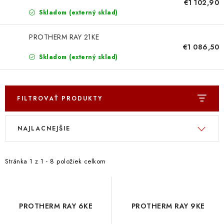
€1 102,90
Skladom (externý sklad)
PROTHERM RAY 21KE
€1 086,50
Skladom (externý sklad)
FILTROVAŤ PRODUKTY
V
R
NAJLACNEJŠIE
ý
a
p
d
i
e
Stránka
1
z
1
-
8
položiek celkom
s
n
p
i
r
e
PROTHERM RAY 6KE
PROTHERM RAY 9KE
o
p