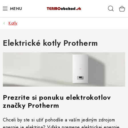
Prejsť
Hľad
na
obsah
Kotly
VYKUROVANIE
ROZVOD VODY A KÚRENIA
Elektrické kotly Protherm
ODPAD A KANALIZÁCIA
PRACOVNÉ POMÔCKY
% DOPREDAJ
Prezrite si ponuku elektrokotlov
PREČO SA OPLATÍ KUPOVAŤ RADIÁTORY KORADO
značky Protherm
CEZ TERMOOBCHOD.SK
Chceli by ste si užiť pohodlie a vaším jediným zdrojom
Hodnotenie obchodu
Blog
Kontakty
Napíšte nám
energie je elektrina? Vďaka premene elektrickej energie