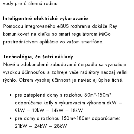
vody pre 6 člennú rodinu.
Inteligentné elektrické vykurovanie
Pomocou integrovaného eBUS rozhrania dokáže Ray
komunikovať na diaľku so smart regulátorom MiGo
prostredníctvom aplikácie vo vašom smartfóne.
Technológia, čo šetrí náklady
Nové a zdokonalené zabudované čerpadlo sa vyznačuje
vysokou účinnosťou a zohreje vaše radiátory naozaj veľmi
rýchlo. Okrem vysokej účinnosti je naviac aj úplne tiché.
pre zateplené domy s rozlohou 80m²-150m²
odporúčame kotly s vykurovacím výkonom 6kW –
9kW – 12kW – 14kW – 18kW
pre domy s rozlohou 150m²-180m² odporúčame:
21kW – 24kW – 28kW