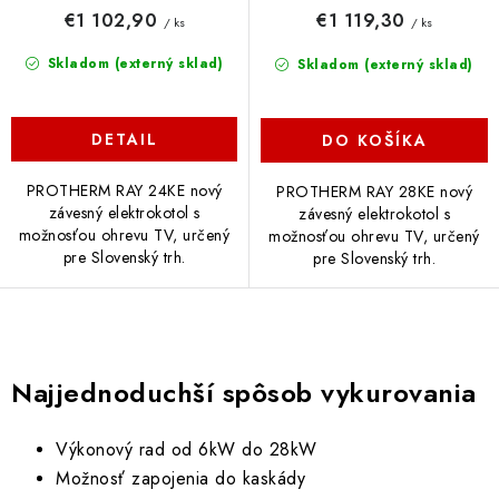
€1 102,90
€1 119,30
/ ks
/ ks
Skladom (externý sklad)
Skladom (externý sklad)
DETAIL
DO KOŠÍKA
PROTHERM RAY 24KE nový
PROTHERM RAY 28KE nový
závesný elektrokotol s
závesný elektrokotol s
možnosťou ohrevu TV, určený
možnosťou ohrevu TV, určený
pre Slovenský trh.
pre Slovenský trh.
O
v
Najjednoduchší spôsob vykurovania
l
á
Výkonový rad od 6kW do 28kW
d
Možnosť zapojenia do kaskády