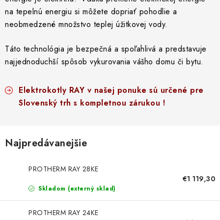
Doprava a Platba
na tepelnú energiu si môžete dopriať pohodlie a
neobmedzené množstvo teplej úžitkovej vody.
Táto technológia je bezpečná a spoľahlivá a predstavuje
najjednoduchší spôsob vykurovania vášho domu či bytu.
Elektrokotly RAY v našej ponuke sú určené pre
Slovenský trh s kompletnou zárukou !
Najpredávanejšie
PROTHERM RAY 28KE
€1 119,30
Skladom (externý sklad)
PROTHERM RAY 24KE