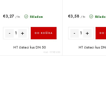
d
d
u
u
€3,27
€3,58
Skladom
Sklado
/ ks
/ ks
k
k
t
DO KOŠÍKA
DO 
o
o
HT čistiaci kus DN 50
HT čistiaci kus D
v
v
Kód:
HTRE-050
O
v
á
d