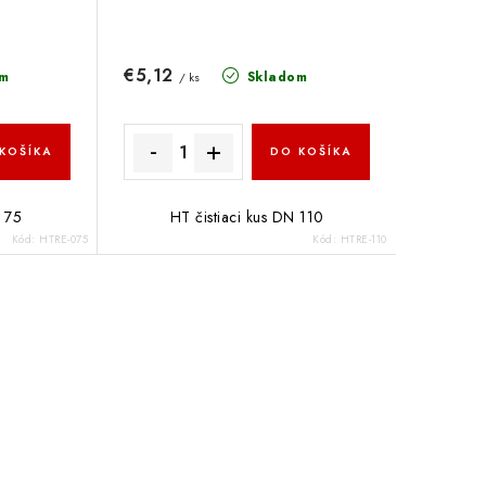
€5,12
m
Skladom
/ ks
KOŠÍKA
DO KOŠÍKA
N 75
HT čistiaci kus DN 110
Kód:
HTRE-075
Kód:
HTRE-110