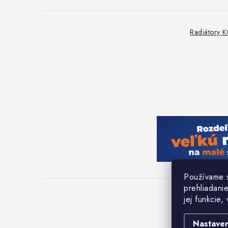
Radiátory
Používame s
prehliadani
jej funkcie,
Nastaven