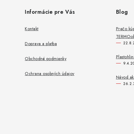
á
Informácie pre Vás
Blog
p
ä
Kontakt
Prečo kú
TERMOob
t
22.8.
Doprava a platba
i
Plastohli
Obchodné podmienky
e
9.4.2
Ochrana osobných údajov
Návod ako
26.2.