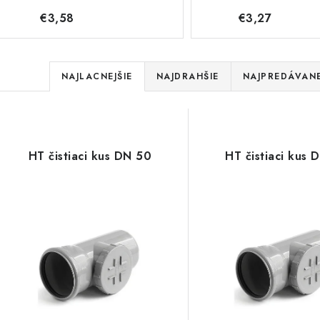
€3,58
€3,27
R
NAJLACNEJŠIE
NAJDRAHŠIE
NAJPREDÁVANE
a
V
d
ý
e
HT čistiaci kus DN 50
HT čistiaci kus 
p
n
i
s
e
p
p
r
r
o
o