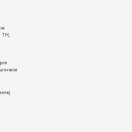
cie
, TH,
 pre
urovanie
exnej