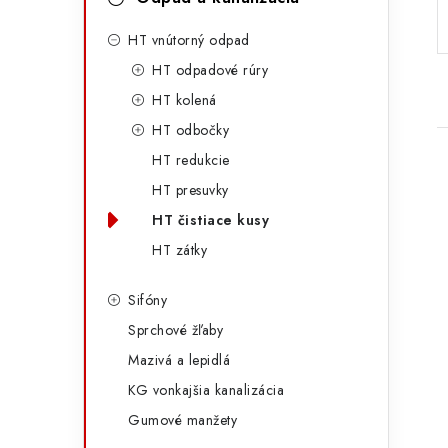
p
ó
HT vnútorný odpad
a
r
HT odpadové rúry
n
i
HT kolená
e
e
HT odbočky
HT redukcie
l
HT presuvky
HT čistiace kusy
HT zátky
i
Sifóny
Sprchové žľaby
Mazivá a lepidlá
KG vonkajšia kanalizácia
Gumové manžety