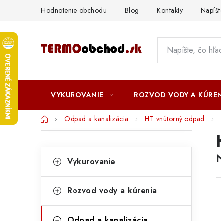
Prejsť
Hodnotenie obchodu
Blog
Kontakty
Napíš
na
obsah
VYKUROVANIE
ROZVOD VODY A KÚREN
Domov
Odpad a kanalizácia
HT vnútorný odpad
B
K
o
Preskočiť
Vykurovanie
kategórie
a
č
t
n
Rozvod vody a kúrenia
e
ý
g
Odpad a kanalizácia