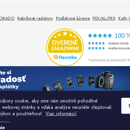
 KORADO
Rebríkové radiátory
Podlahové kúrenie
PEX/AL/PEX
Kotly
úbory cookie, aby sme vám umožnili pohodlné
e webovej stránky a vďaka analýze neustále zlepšovali
 výkon a použiteľnosť.
Viac informácií
Copyright 2026
TERMOobchod.sk
. Všetky práva vyhradené.
Vytvoril Shoptet
ie