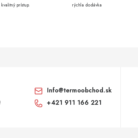
s
kvalitný prístup.
rýchla dodávka
u
Info
@
termoobchod.sk
+421 911 166 221
!