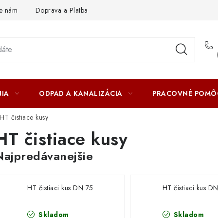
te nám
Doprava a Platba
IA
ODPAD A KANALIZÁCIA
PRACOVNÉ POMÔ
HT čistiace kusy
HT čistiace kusy
Najpredávanejšie
HT čistiaci kus DN 75
HT čistiaci kus D
Skladom
Skladom