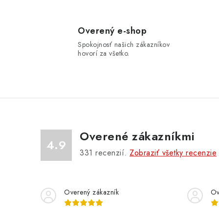
Overený e-shop
i
Spokojnosť našich zákazníkov
hovorí za všetko.
r
Overené zákazníkmi
4.9
331
recenzií.
Zobraziť všetky recenzie
Overený zákazník
Ov
i