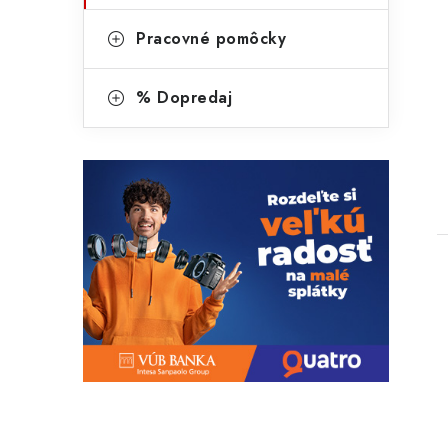
Pracovné pomôcky
% Dopredaj
t
l