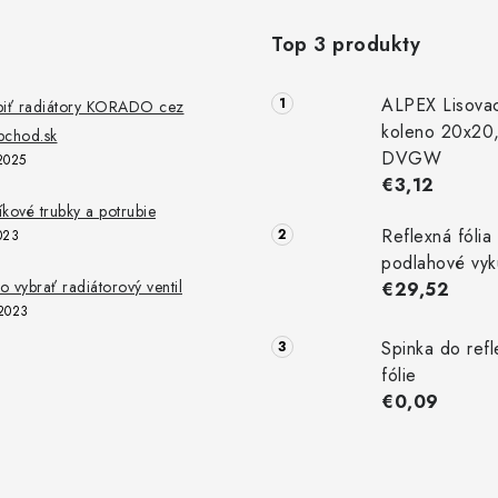
Top 3 produkty
ALPEX Lisova
piť radiátory KORADO cez
koleno 20x20
chod.sk
DVGW
2025
€3,12
níkové trubky a potrubie
Reflexná fólia
023
podlahové vyk
 vybrať radiátorový ventil
€29,52
2023
Spinka do refl
fólie
€0,09