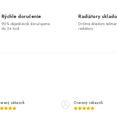
a
c
Rýchle doručenie
Radiátory sklad
90% objednávok doručujeme
Držíme skladom takmer
do 24 hod.
radiátory.
e
p
v
k
y
v
ý
p
erený zákazník
Overený zákazník