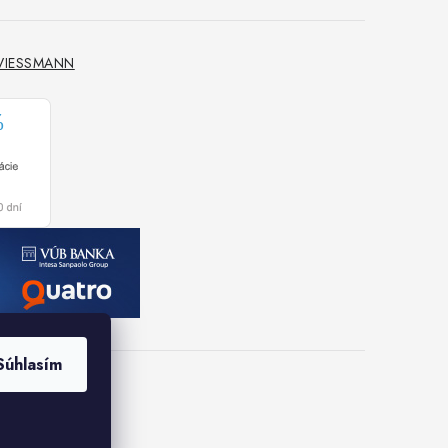
 VIESSMANN
Súhlasím