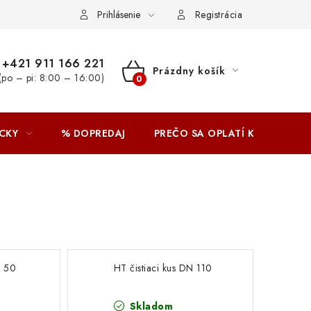
Prihlásenie
Registrácia
+421 911 166 221
Prázdny košík
(po – pi: 8:00 – 16:00)
NÁKUPNÝ
KOŠÍK
CKY
% DOPREDAJ
PREČO SA OPLATÍ KUPOVAŤ 
N 50
HT čistiaci kus DN 110
Skladom