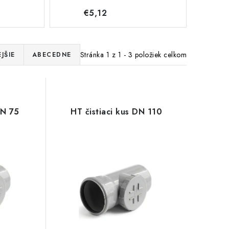
€5,12
Stránka
1
z
1
-
3
položiek celkom
JŠIE
ABECEDNE
DN 75
HT čistiaci kus DN 110