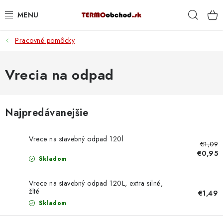
Prejsť
Hľad
na
obsah
Pracovné pomôcky
VYKUROVANIE
ROZVOD VODY A KÚRENIA
Vrecia na odpad
ODPAD A KANALIZÁCIA
Najpredávanejšie
PRACOVNÉ POMÔCKY
Vrece na stavebný odpad 120l
€1,09
% DOPREDAJ
€0,95
Skladom
PREČO SA OPLATÍ KUPOVAŤ RADIÁTORY KORADO
CEZ TERMOOBCHOD.SK
Vrece na stavebný odpad 120L, extra silné,
žlté
€1,49
Skladom
Hodnotenie obchodu
Blog
Kontakty
Napíšte nám