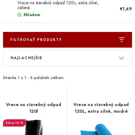
Doprava a Platba
Vrece na stavebný odpad 120L, extra silné,
zelené
€1,49
Skladom
FILTROVAŤ PRODUKTY
V
R
NAJLACNEJŠIE
ý
a
p
d
i
e
Stránka
1
z
1
-
4
položiek celkom
s
n
p
i
r
e
Vrece na stavebný odpad
Vrece na stavebný odpad
o
p
120l
120L, extra silné, modré
d
r
12 %
u
o