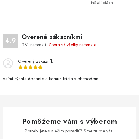
inštaláciách.
k
y
v
ý
Overené zákazníkmi
p
4.9
331
recenzií.
Zobraziť všetky recenzie
i
s
u
Overený zákazník
veľmi rýchle dodanie a komunikácia s obchodom
Pomôžeme vám s výberom
Potrebujete s niečím poradiť? Sme tu pre vás!