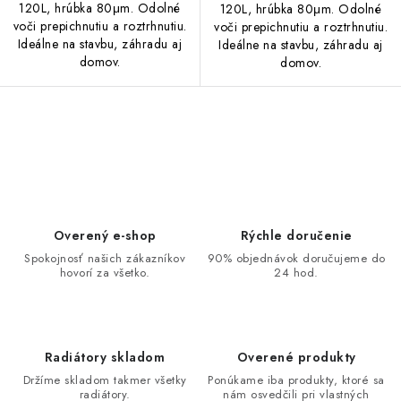
120L, hrúbka 80μm. Odolné
120L, hrúbka 80μm. Odolné
voči prepichnutiu a roztrhnutiu.
voči prepichnutiu a roztrhnutiu.
Ideálne na stavbu, záhradu aj
Ideálne na stavbu, záhradu aj
domov.
domov.
O
v
l
á
d
Overený e-shop
Rýchle doručenie
a
Spokojnosť našich zákazníkov
90% objednávok doručujeme do
hovorí za všetko.
24 hod.
c
i
e
p
Radiátory skladom
Overené produkty
r
Držíme skladom takmer všetky
Ponúkame iba produkty, ktoré sa
v
radiátory.
nám osvedčili pri vlastných