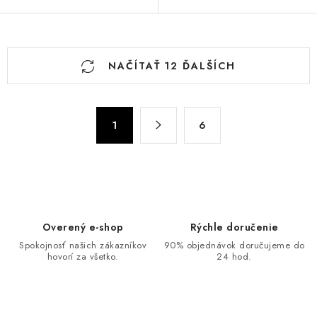
O
NAČÍTAŤ 12 ĎALŠÍCH
v
l
á
S
d
1
6
t
a
r
c
á
n
i
k
e
o
p
Overený e-shop
Rýchle doručenie
v
r
Spokojnosť našich zákazníkov
90% objednávok doručujeme do
a
v
hovorí za všetko.
24 hod.
n
k
i
y
e
v