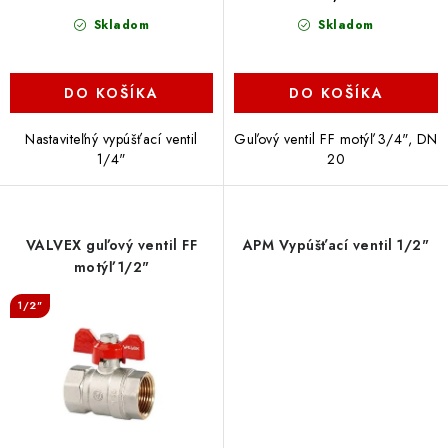
v
Skladom
Skladom
DO KOŠÍKA
DO KOŠÍKA
Nastaviteľný vypúšťací ventil
Guľový ventil FF motýľ 3/4", DN
1/4"
20
VALVEX guľový ventil FF
APM Vypúšťací ventil 1/2"
motýľ 1/2"
1/2"