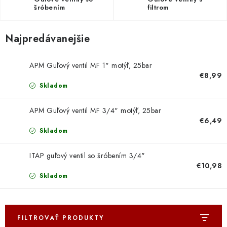
Doprava a Platba
šróbením
filtrom
Najpredávanejšie
APM Guľový ventil MF 1" motýľ, 25bar
€8,99
Skladom
APM Guľový ventil MF 3/4" motýľ, 25bar
€6,49
Skladom
ITAP guľový ventil so šróbením 3/4"
€10,98
Skladom
FILTROVAŤ PRODUKTY