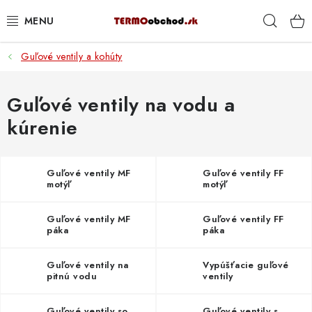
Prejsť
Hľad
na
obsah
Guľové ventily a kohúty
VYKUROVANIE
ROZVOD VODY A KÚRENIA
Guľové ventily na vodu a
kúrenie
ODPAD A KANALIZÁCIA
PRACOVNÉ POMÔCKY
Guľové ventily MF
Guľové ventily FF
motýľ
motýľ
% DOPREDAJ
Guľové ventily MF
Guľové ventily FF
páka
páka
PREČO SA OPLATÍ KUPOVAŤ RADIÁTORY KORADO
CEZ TERMOOBCHOD.SK
Guľové ventily na
Vypúšťacie guľové
pitnú vodu
ventily
Hodnotenie obchodu
Blog
Kontakty
Napíšte nám
Guľové ventily so
Guľové ventily s