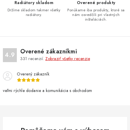
Radiátory skladom
Overené produkty
ý
Držíme skladom takmer všetky
Ponúkame iba produkty, ktoré sa
p
radiátory.
nám osvedčili pri vlastných
i
inštaláciách.
s
u
Overené zákazníkmi
4.9
331
recenzií.
Zobraziť všetky recenzie
Overený zákazník
veľmi rýchle dodanie a komunikácia s obchodom