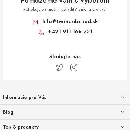
Pomôžeme vám s výberom
Potrebujete s niečím poradiť? Sme tu pre vás!
Info
@
termoobchod.sk
+421 911 166 221
Z
á
Informácie pre Vás
p
ä
Kontakt
Blog
t
i
Doprava a platba
Prečo kúpiť radiátory KORADO cez TERMOobchod.sk
Top 3 produkty
22.8.2025