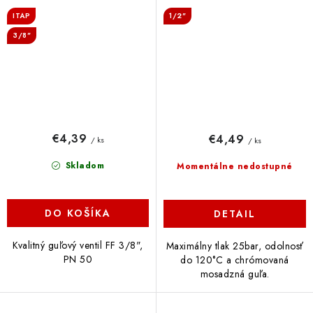
ITAP
1/2"
3/8"
€4,39
€4,49
/ ks
/ ks
Skladom
Momentálne nedostupné
DO KOŠÍKA
DETAIL
Kvalitný guľový ventil FF 3/8",
Maximálny tlak 25bar, odolnosť
PN 50
do 120°C a chrómovaná
mosadzná guľa.