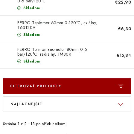
0-6 bar/120°C
Doprava a Platba
€22,90
Skladom
FERRO Teplomer 63mm 0-120°C, axiálny,
T63120A
€6,30
Skladom
FERRO Termomanometer 80mm 0-6
bar/120°C, radiálny, TM80R
€15,84
Skladom
FILTROVAŤ PRODUKTY
V
R
NAJLACNEJŠIE
ý
a
p
d
i
e
Stránka
1
z
2
-
13
položiek celkom
s
n