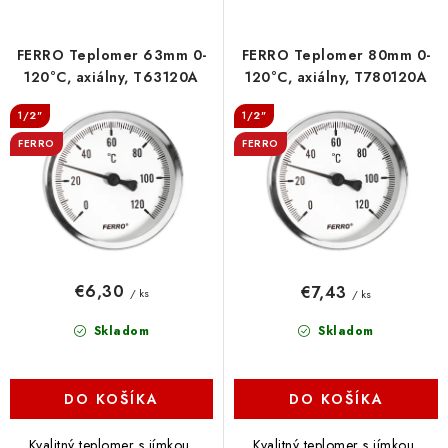
p
i
r
e
FERRO Teplomer 63mm 0-
FERRO Teplomer 80mm 0-
o
p
120°C, axiálny, T63120A
120°C, axiálny, T780120A
d
r
1/2"
1/2"
u
o
FERRO
FERRO
k
d
t
u
o
k
v
t
o
€6,30
€7,43
/ ks
/ ks
v
Skladom
Skladom
DO KOŠÍKA
DO KOŠÍKA
Kvalitný teplomer s jímkou,
Kvalitný teplomer s jímkou,