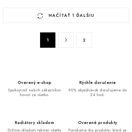
O
NAČÍTAŤ 1 ĎALŠIU
v
l
á
S
d
1
2
t
a
r
c
á
n
i
k
e
o
p
Overený e-shop
Rýchle doručenie
v
r
Spokojnosť našich zákazníkov
90% objednávok doručujeme do
a
v
hovorí za všetko.
24 hod.
n
k
i
y
e
v
Radiátory skladom
Overené produkty
ý
Držíme skladom takmer všetky
Ponúkame iba produkty, ktoré sa