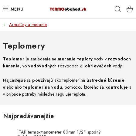
Prejsť
Hľad
na
obsah
Armatúry a meranie
VYKUROVANIE
ROZVOD VODY A KÚRENIA
Teplomery
ODPAD A KANALIZÁCIA
Teplomer
je zariadenie na
meranie teploty
vody v
rozvodoch
kúrenia
, vo
vodovodnýc
h rozvodoch či
ohrievačoch
vody.
PRACOVNÉ POMÔCKY
Najčastejšie sa
používajú
ako teplomer na
ústredné kúrenie
alebo ako
teplomer na vodu
, pomocou ktorého sa
kontroluje
a
% DOPREDAJ
v prípade potreby následne reguluje teplota.
PREČO SA OPLATÍ KUPOVAŤ RADIÁTORY KORADO
CEZ TERMOOBCHOD.SK
Najpredávanejšie
Hodnotenie obchodu
Blog
Kontakty
Napíšte nám
ITAP termo-manometer 80mm 1/2" spodný