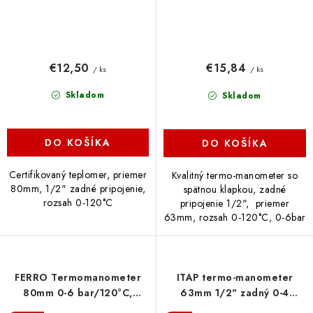
€12,50
€15,84
/ ks
/ ks
Skladom
Skladom
DO KOŠÍKA
DO KOŠÍKA
Certifikovaný teplomer, priemer
Kvalitný termo-manometer so
80mm, 1/2" zadné pripojenie,
spätnou klapkou, zadné
rozsah 0-120°C
pripojenie 1/2", priemer
63mm, rozsah 0-120°C, 0-6bar
FERRO Termomanometer
ITAP termo-manometer
80mm 0-6 bar/120°C,
63mm 1/2" zadný 0-4
radiálny, TM80R
bar/120°C