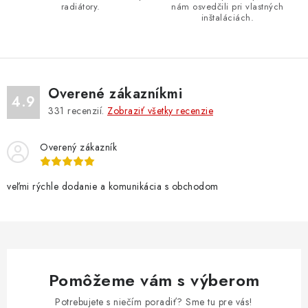
p
radiátory.
nám osvedčili pri vlastných
i
inštaláciách.
s
u
Overené zákazníkmi
4.9
331
recenzií.
Zobraziť všetky recenzie
Overený zákazník
veľmi rýchle dodanie a komunikácia s obchodom
Pomôžeme vám s výberom
Potrebujete s niečím poradiť? Sme tu pre vás!