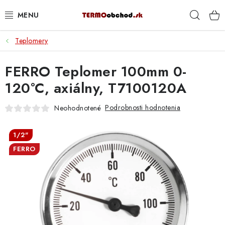
Prejsť
Hľad
na
obsah
Teplomery
VYKUROVANIE
FERRO Teplomer 100mm 0-
ROZVOD VODY A KÚRENIA
120°C, axiálny, T7100120A
ODPAD A KANALIZÁCIA
Podrobnosti hodnotenia
Neohodnotené
PRACOVNÉ POMÔCKY
1/2"
% DOPREDAJ
FERRO
PREČO SA OPLATÍ KUPOVAŤ RADIÁTORY KORADO
CEZ TERMOOBCHOD.SK
Hodnotenie obchodu
Blog
Kontakty
Napíšte nám