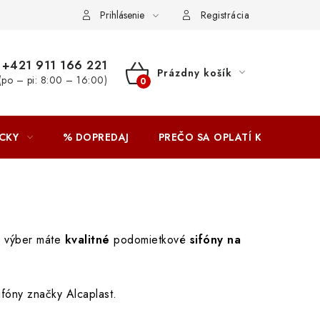
Prihlásenie
Registrácia
+421 911 166 221
Prázdny košík
(po – pi: 8:00 – 16:00)
NÁKUPNÝ
KOŠÍK
CKY
% DOPREDAJ
PREČO SA OPLATÍ KUPOVAŤ 
a výber máte
kvalitné
podomietkové
sifóny na
fóny značky Alcaplast.