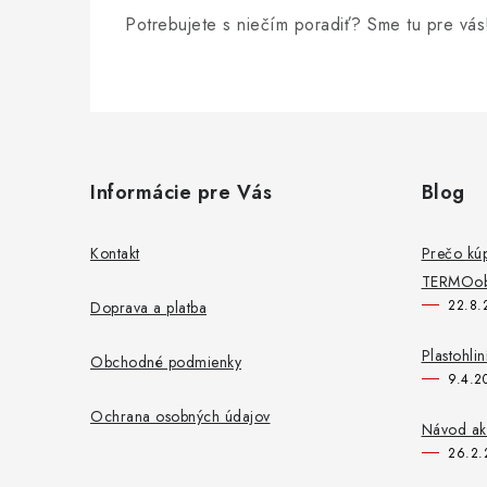
Potrebujete s niečím poradiť? Sme tu pre vás
Z
á
Informácie pre Vás
Blog
p
ä
Kontakt
Prečo kú
TERMOob
t
22.8.
Doprava a platba
i
Plastohli
Obchodné podmienky
e
9.4.2
Ochrana osobných údajov
Návod ako
26.2.