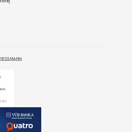
exnej
 VIESSMANN