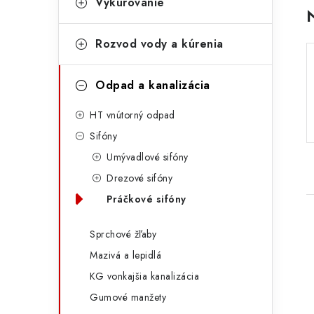
Vykurovanie
kategórie
p
a
t
a
Rozvod vody a kúrenia
e
n
g
Odpad a kanalizácia
e
ó
l
HT vnútorný odpad
r
Sifóny
i
Umývadlové sifóny
e
Drezové sifóny
Práčkové sifóny
Sprchové žľaby
Mazivá a lepidlá
KG vonkajšia kanalizácia
i
Gumové manžety