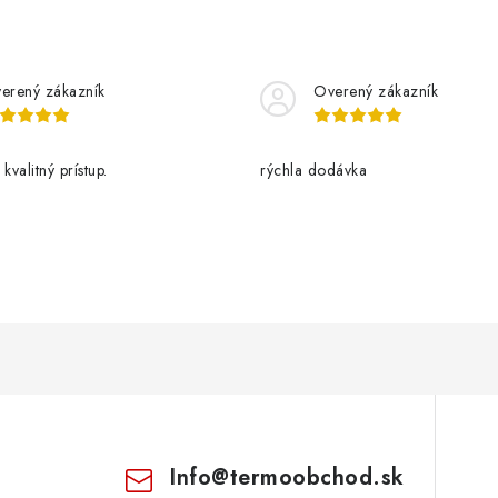
v
k
erený zákazník
Overený zákazník
y
v
kvalitný prístup.
rýchla dodávka
ý
p
s
u
Info
@
termoobchod.sk