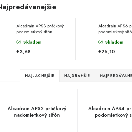
Najpredávanejšie
Alcadrain APS3 práčkový
Alcadrain APS6 p
podomietkový sifón
podomietkový sifó
spotrebiče
Skladom
Skladom
€3,68
€25,10
R
NAJLACNEJŠIE
NAJDRAHŠIE
NAJPREDÁVANE
a
V
d
ý
e
Alcadrain APS2 práčkový
Alcadrain APS4 p
p
nadomietkový sifón
podomietkový s
n
i