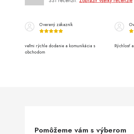
331
recenzií.
Zobraziť všetky recenzie
r
Overený zákazník
Ov
veľmi rýchle dodanie a komunikácia s
Rýchlosť a 
obchodom
i
Pomôžeme vám s výberom