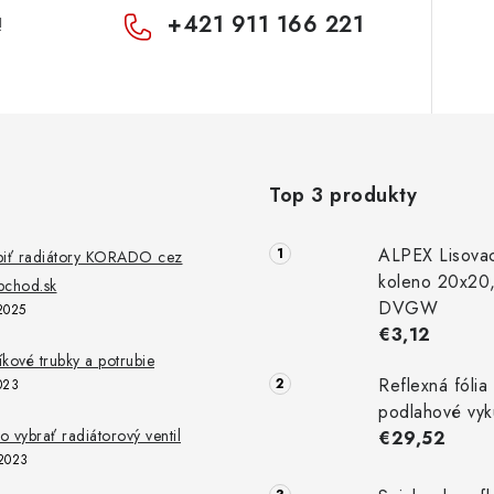
+421 911 166 221
!
Top 3 produkty
ALPEX Lisova
piť radiátory KORADO cez
koleno 20x20
chod.sk
DVGW
2025
€3,12
níkové trubky a potrubie
Reflexná fólia
023
podlahové vyk
 vybrať radiátorový ventil
€29,52
2023