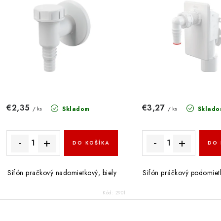
s
e
p
p
r
r
o
o
d
d
u
u
€2,35
€3,27
Skladom
Sklado
/ ks
/ ks
k
k
t
DO KOŠÍKA
DO 
o
o
Sifón pračkový nadomietkový, biely
Sifón práčkový podomietk
v
v
Kód:
2901