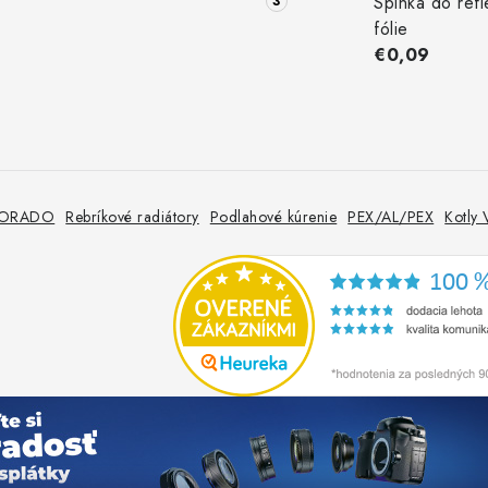
Spinka do refl
fólie
€0,09
 KORADO
Rebríkové radiátory
Podlahové kúrenie
PEX/AL/PEX
Kotly