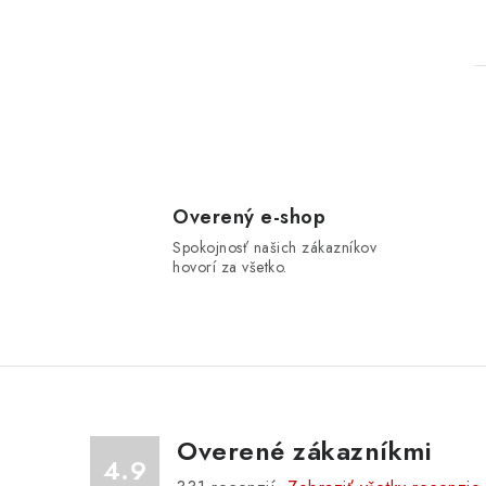
l
Overený e-shop
Spokojnosť našich zákazníkov
hovorí za všetko.
i
Overené zákazníkmi
4.9