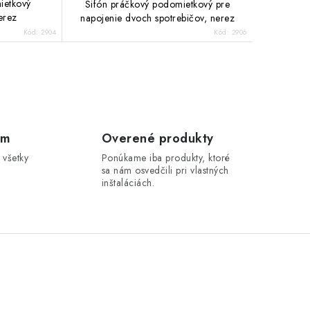
ietkový
Sifón práčkový podomietkový pre
erez
napojenie dvoch spotrebičov, nerez
Kód:
2904
Kód:
2906
om
Overené produkty
 všetky
Ponúkame iba produkty, ktoré
sa nám osvedčili pri vlastných
inštaláciách.