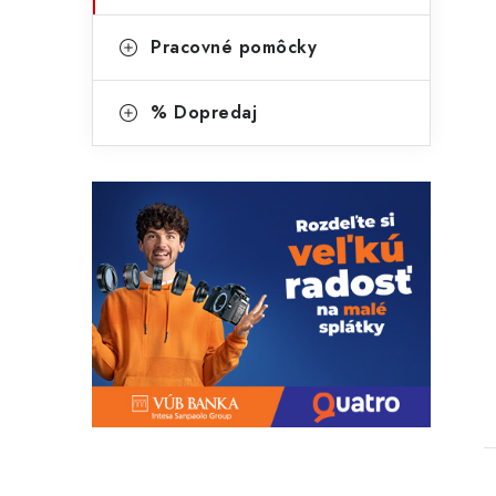
Pracovné pomôcky
% Dopredaj
t