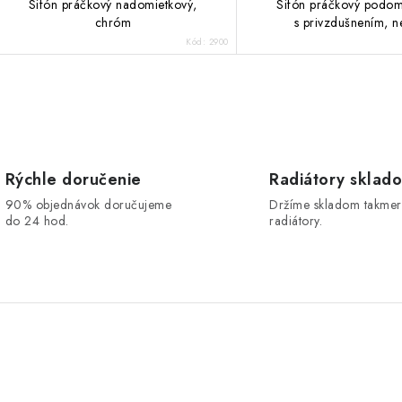
Sifón práčkový nadomietkový,
Sifón práčkový podom
chróm
s privzdušnením, n
Kód:
2900
O
v
Rýchle doručenie
Radiátory sklad
90% objednávok doručujeme
Držíme skladom takmer
á
do 24 hod.
radiátory.
d
a
c
e
p