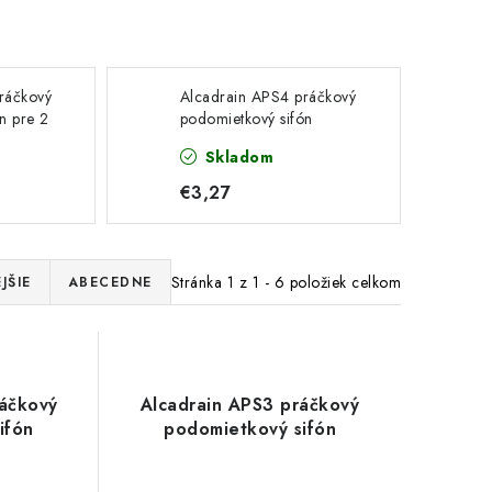
ráčkový
Alcadrain APS4 práčkový
n pre 2
podomietkový sifón
Skladom
€3,27
Stránka
1
z
1
-
6
položiek celkom
JŠIE
ABECEDNE
ráčkový
Alcadrain APS3 práčkový
ifón
podomietkový sifón