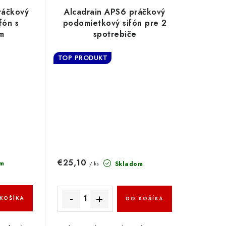
ráčkový
Alcadrain APS6 práčkový
fón s
podomietkový sifón pre 2
ím
spotrebiče
TOP PRODUKT
€25,10
m
Skladom
/ ks
KOŠÍKA
DO KOŠÍKA