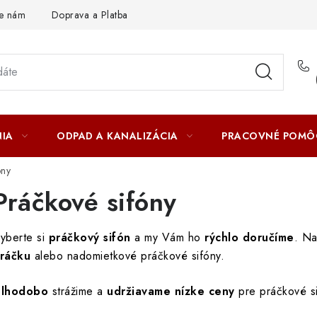
te nám
Doprava a Platba
IA
ODPAD A KANALIZÁCIA
PRACOVNÉ POMÔ
óny
Práčkové sifóny
yberte si
práčkový sifón
a my Vám ho
rýchlo doručíme
. N
ráčku
alebo nadomietkové práčkové sifóny.
lhodobo
strážime a
udržiavame nízke ceny
pre práčkové si