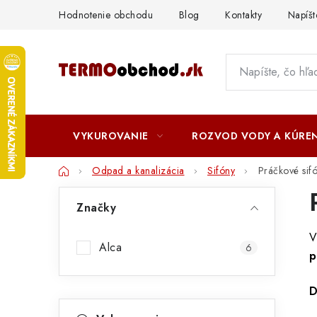
Prejsť
Hodnotenie obchodu
Blog
Kontakty
Napíš
na
obsah
VYKUROVANIE
ROZVOD VODY A KÚREN
Domov
Odpad a kanalizácia
Sifóny
Práčkové sif
B
Značky
o
V
č
Alca
6
p
n
D
ý
K
Preskočiť