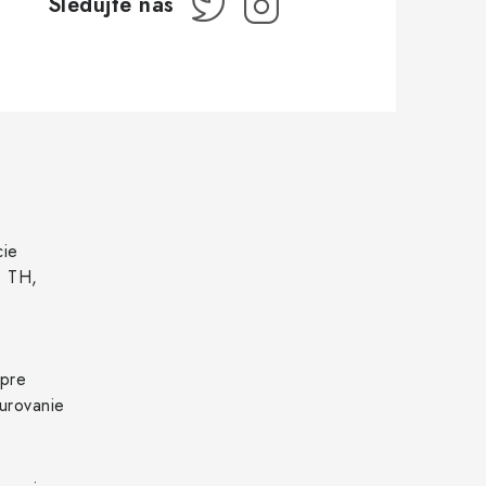
cie
, TH,
 pre
urovanie