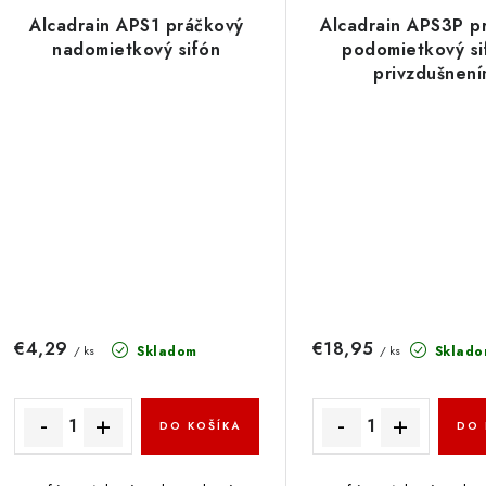
Alcadrain APS1 práčkový
Alcadrain APS3P p
nadomietkový sifón
podomietkový si
privzdušnen
€4,29
€18,95
Skladom
Sklado
/ ks
/ ks
DO KOŠÍKA
DO 