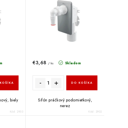
€3,68
m
Skladom
/ ks
KOŠÍKA
DO KOŠÍKA
ový, biely
Sifón práčkový podomietkový,
nerez
Kód:
2903
Kód:
2902