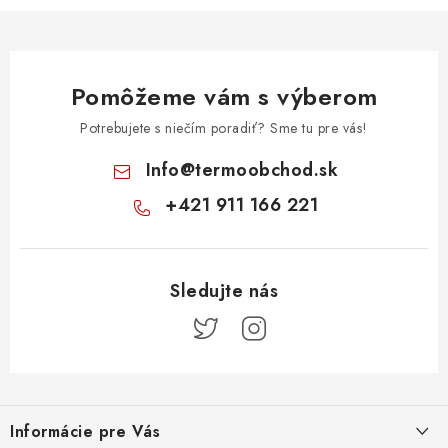
Pomôžeme vám s výberom
Potrebujete s niečím poradiť? Sme tu pre vás!
Info
@
termoobchod.sk
+421 911 166 221
Z
á
Informácie pre Vás
p