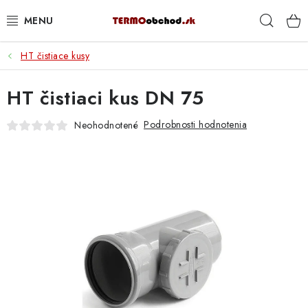
Prejsť
Hľad
na
obsah
HT čistiace kusy
VYKUROVANIE
HT čistiaci kus DN 75
ROZVOD VODY A KÚRENIA
Podrobnosti hodnotenia
Neohodnotené
ODPAD A KANALIZÁCIA
PRACOVNÉ POMÔCKY
% DOPREDAJ
PREČO SA OPLATÍ KUPOVAŤ RADIÁTORY KORADO
CEZ TERMOOBCHOD.SK
Hodnotenie obchodu
Blog
Kontakty
Napíšte nám