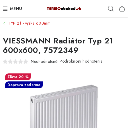
Prejsť
Hľad
na
obsah
TYP 21 - výška 600mm
VYKUROVANIE
VIESSMANN Radiátor Typ 21
ROZVOD VODY A KÚRENIA
600x600, 7572349
ODPAD A KANALIZÁCIA
Podrobnosti hodnotenia
Neohodnotené
PRACOVNÉ POMÔCKY
20 %
% DOPREDAJ
Doprava zadarmo
PREČO SA OPLATÍ KUPOVAŤ RADIÁTORY KORADO
CEZ TERMOOBCHOD.SK
Hodnotenie obchodu
Blog
Kontakty
Napíšte nám