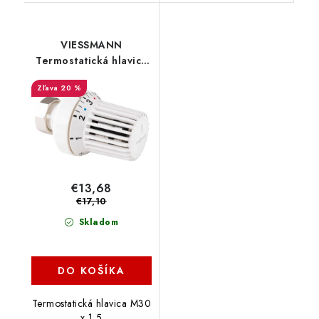
VIESSMANN
Termostatická hlavica
TK 100, 7670947
20 %
€13,68
€17,10
Skladom
DO KOŠÍKA
Termostatická hlavica M30
x 1,5