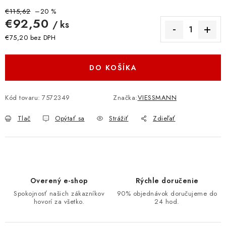
€115,62
–20 %
€92,50
/ ks
€75,20 bez DPH
Jednotková cena:
DO KOŠÍKA
Kód tovaru:
7572349
Značka:
VIESSMANN
Tlač
Opýtať sa
Strážiť
Zdieľať
Overený e-shop
Rýchle doručenie
Spokojnosť našich zákazníkov
90% objednávok doručujeme do
hovorí za všetko.
24 hod.