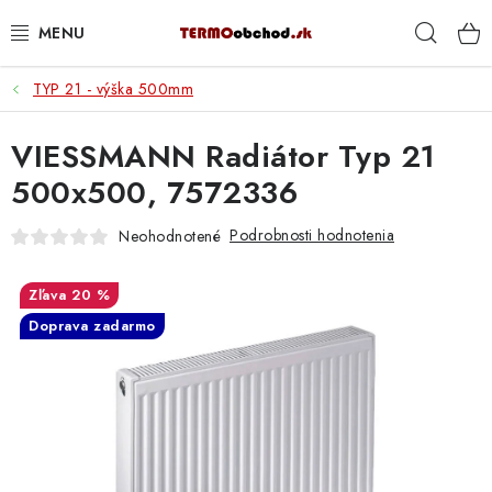
Prejsť
Hľad
na
obsah
TYP 21 - výška 500mm
VYKUROVANIE
VIESSMANN Radiátor Typ 21
ROZVOD VODY A KÚRENIA
500x500, 7572336
ODPAD A KANALIZÁCIA
Podrobnosti hodnotenia
Neohodnotené
PRACOVNÉ POMÔCKY
20 %
% DOPREDAJ
Doprava zadarmo
PREČO SA OPLATÍ KUPOVAŤ RADIÁTORY KORADO
CEZ TERMOOBCHOD.SK
Hodnotenie obchodu
Blog
Kontakty
Napíšte nám