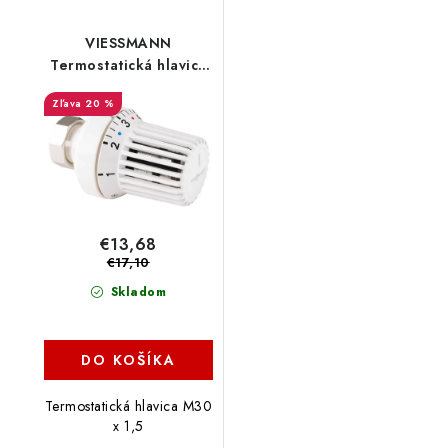
VIESSMANN
Termostatická hlavica
TK 100, 7670947
20 %
€13,68
€17,10
Skladom
DO KOŠÍKA
Termostatická hlavica M30
x 1,5