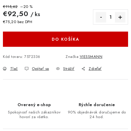
€115,62
–20 %
€92,50
/ ks
€75,20 bez DPH
Jednotková cena:
DO KOŠÍKA
Kód tovaru:
7572336
Značka:
VIESSMANN
Tlač
Opýtať sa
Strážiť
Zdieľať
Overený e-shop
Rýchle doručenie
Spokojnosť našich zákazníkov
90% objednávok doručujeme do
hovorí za všetko.
24 hod.