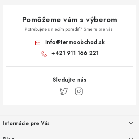
Pomôžeme vám s výberom
Potrebujete s niečím poradiť? Sme tu pre vás!
Info
@
termoobchod.sk
+421 911 166 221
Z
á
Informácie pre Vás
p
ä
Kontakt