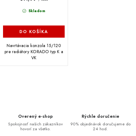
v
Skladom
DO KOŠÍKA
Navrtávacia konzola 15/120
pre radiátory KORADO typ K a
VK
O
v
l
á
d
Overený e-shop
Rýchle doručenie
a
Spokojnosť našich zákazníkov
90% objednávok doručujeme do
hovorí za všetko.
24 hod.
c