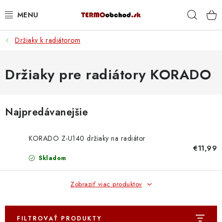
Prejsť
Hľad
na
obsah
Držiaky k radiátorom
VYKUROVANIE
ROZVOD VODY A KÚRENIA
Držiaky pre radiátory KORADO
ODPAD A KANALIZÁCIA
Najpredávanejšie
PRACOVNÉ POMÔCKY
KORADO Z-U140 držiaky na radiátor
% DOPREDAJ
€11,99
Skladom
PREČO SA OPLATÍ KUPOVAŤ RADIÁTORY KORADO
CEZ TERMOOBCHOD.SK
Zobraziť viac produktov
Hodnotenie obchodu
Blog
Kontakty
Napíšte nám
FILTROVAŤ PRODUKTY