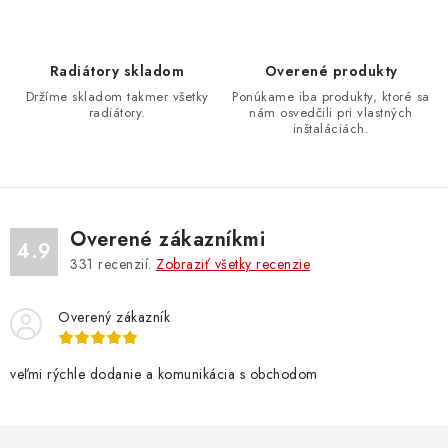
i
e
p
Radiátory skladom
Overené produkty
r
Držíme skladom takmer všetky
Ponúkame iba produkty, ktoré sa
v
radiátory.
nám osvedčili pri vlastných
inštaláciách.
k
y
v
ý
Overené zákazníkmi
p
4.9
331
recenzií.
Zobraziť všetky recenzie
i
s
u
Overený zákazník
veľmi rýchle dodanie a komunikácia s obchodom