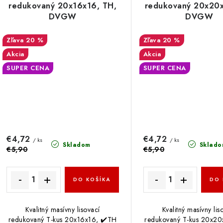
redukovaný 20x16x16, TH,
redukovaný 20x20x
DVGW
DVGW
20 %
20 %
Akcia
Akcia
SUPER CENA
SUPER CENA
€4,72
€4,72
/ ks
/ ks
Skladom
Sklado
€5,90
€5,90
DO KOŠÍKA
DO 
Kvalitný masívny lisovací
Kvalitný masívny lis
redukovaný T-kus 20x16x16, ✔️TH
redukovaný T-kus 20x20