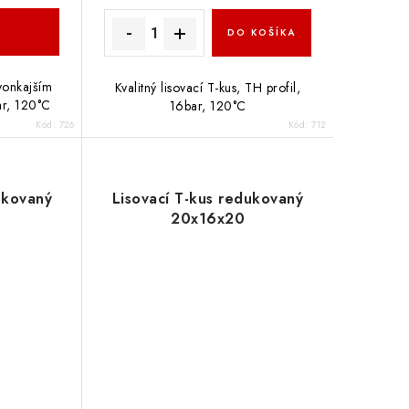
DO KOŠÍKA
 vonkajším
Kvalitný lisovací T-kus, TH profil,
ar, 120°C
16bar, 120°C
Kód:
726
Kód:
712
ukovaný
Lisovací T-kus redukovaný
20x16x20