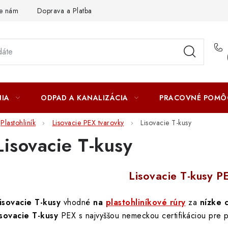
te nám
Doprava a Platba
IA
ODPAD A KANALIZÁCIA
PRACOVNÉ POMÔ
Plastohliník
Lisovacie PEX tvarovky
Lisovacie T-kusy
Lisovacie T-kusy
Lisovacie T-kusy 
isovacie T-kusy
vhodné
na
plastohliníkové rúry
za
nízke 
isovacie T-kusy
PEX s najvyššou nemeckou certifikáciou pre p