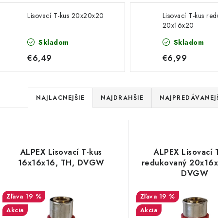
Lisovací T-kus 20x20x20
Lisovací T-kus re
20x16x20
Skladom
Skladom
€6,49
€6,99
R
NAJLACNEJŠIE
NAJDRAHŠIE
NAJPREDÁVANEJ
a
V
d
ý
e
ALPEX Lisovací T-kus
ALPEX Lisovací 
p
16x16x16, TH, DVGW
redukovaný 20x16x
n
DVGW
i
s
19 %
19 %
e
Akcia
Akcia