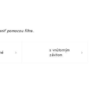
niť pomocou filtra.
s vnútorným
né
závitom