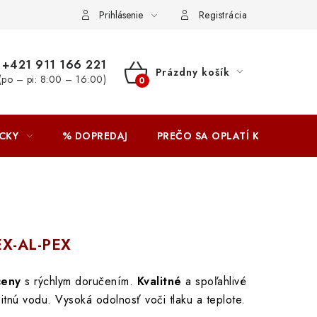
Prihlásenie
Registrácia
+421 911 166 221
Prázdny košík
(po – pi: 8:00 – 16:00)
NÁKUPNÝ
KOŠÍK
CKY
% DOPREDAJ
PREČO SA OPLATÍ KUPOVAŤ 
PEX-AL-PEX
ceny
s rýchlym doručením.
Kvalitné
a spoľahlivé
itnú vodu. Vysoká odolnosť voči tlaku a teplote.