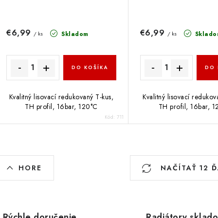
€6,99
€6,99
Skladom
Sklado
/ ks
/ ks
DO KOŠÍKA
DO 
Kvalitný lisovací redukovaný T-kus,
Kvalitný lisovací redukov
TH profil, 16bar, 120°C
TH profil, 16bar, 
Kód:
711
O
HORE
NAČÍTAŤ 12 
v
á
Rýchle doručenie
Radiátory sklad