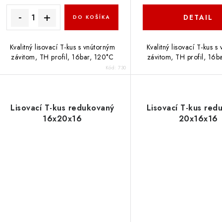
DETAIL
DO KOŠÍKA
Kvalitný lisovací T-kus s vnútorným
Kvalitný lisovací T-kus s
závitom, TH profil, 16bar, 120°C
závitom, TH profil, 16b
Kód:
730
Lisovací T-kus redukovaný
Lisovací T-kus red
16x20x16
20x16x16