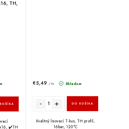
16, TH,
€5,49
Skladom
m
/ ks
DO KOŠÍKA
KOŠÍKA
Kvalitný lisovací T-kus, TH profil,
ovací
16bar, 120°C
x16, ✔️TH