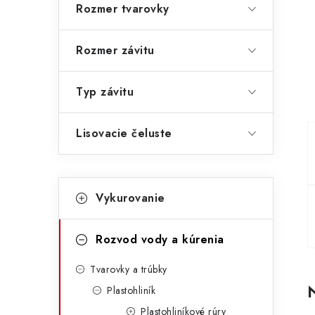
p
Rozmer tvarovky
a
Rozmer závitu
n
e
Typ závitu
l
Lisovacie čeluste
K
Preskočiť
Vykurovanie
kategórie
a
t
Rozvod vody a kúrenia
e
Tvarovky a trúbky
g
Plastohliník
ó
Plastohliníkové rúry