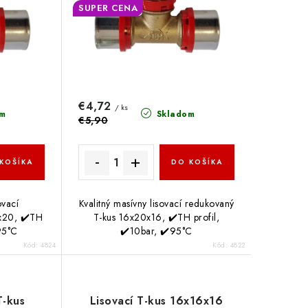
SUPER CENA
€4,72
/ ks
m
Skladom
€5,90
KOŠÍKA
DO KOŠÍKA
ovací
Kvalitný masívny lisovací redukovaný
x20, ✔️TH
T-kus 16x20x16, ✔️TH profil,
️95°C
✔️10bar, ✔️95°C
Kód:
4824
Kód:
4822
T-kus
Lisovací T-kus 16x16x16