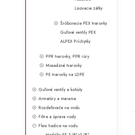
Lisovacie zátky
Šróbovacie PEX tvarovky
Guľové ventily PEX
ALPEX Príchytky
PPR tvarovky, PPR rúry
Mosadzné tvarovky
t
PE tvarovky na LDPE
Guľové ventily a kohúty
Armatúry a meranie
Rozdeľovače na vodu
Filtre a úprava vody
Flexi hadice na vodu
Hadičky FF 3/8"x3/8"