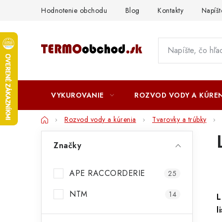
Prejsť
Hodnotenie obchodu
Blog
Kontakty
Napíš
na
obsah
VYKUROVANIE
ROZVOD VODY A KÚREN
Domov
Rozvod vody a kúrenia
Tvarovky a trúbky
B
Značky
o
č
APE RACCORDERIE
25
n
NTM
14
L
ý
l