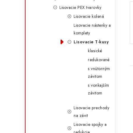
r
Lisovacie PEX tvarovky
i
Lisovacie kolená
e
Lisovacie nástenky a
komplety
Lisovacie T-kusy
klasické
redukované
s vnútorným
závitom
s vonkajším
závitom
Lisovacie prechody
i
na závit
Lisovacie spojky a
redukcie