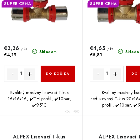
p
p
SUPER CENA
SUPER CENA
r
r
o
o
d
d
u
€3,36
€4,65
u
/ ks
/ ks
Skladom
Sklado
€4,19
€5,81
k
k
t
DO KOŠÍKA
DO 
o
o
Kvalitný masívny lisovací T-kus
Kvalitný masívny lis
v
v
16x16x16, ✔️TH profil, ✔️10bar,
redukovaný T-kus 20x16
✔️95°C
profil, ✔️10bar, ✔
Kód:
4806
ALPEX Lisovací T-kus
ALPEX Lisovací 