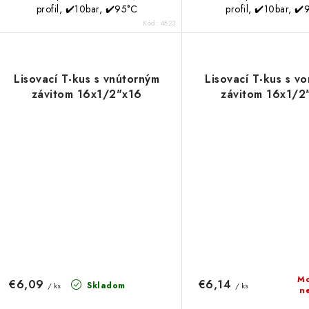
profil, ✔️10bar, ✔️95°C
profil, ✔️10bar, ✔
Kód:
4823
Lisovací T-kus s vnútorným
Lisovací T-kus s v
závitom 16x1/2"x16
závitom 16x1/2
Mo
€6,09
€6,14
Skladom
/ ks
/ ks
n