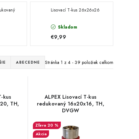
dukovaný
Lisovací T-kus 26x26x26
Skladom
€9,99
Stránka
1
z
4
-
39
položiek celkom
ŠIE
ABECEDNE
T-kus
ALPEX Lisovací T-kus
20, TH,
redukovaný 16x20x16, TH,
DVGW
20 %
Akcia