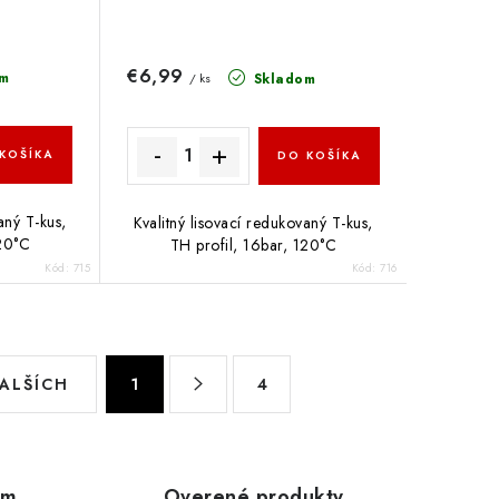
€6,99
m
Skladom
/ ks
KOŠÍKA
DO KOŠÍKA
aný T-kus,
Kvalitný lisovací redukovaný T-kus,
120°C
TH profil, 16bar, 120°C
Kód:
715
Kód:
716
S
ĎALŠÍCH
1
4
t
r
á
n
om
Overené produkty