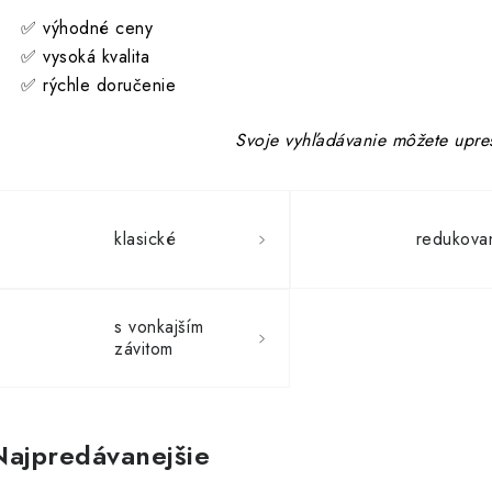
✅ výhodné ceny
✅ vysoká kvalita
✅ rýchle doručenie
Svoje vyhľadávanie môžete upres
klasické
redukova
s vonkajším
závitom
Najpredávanejšie