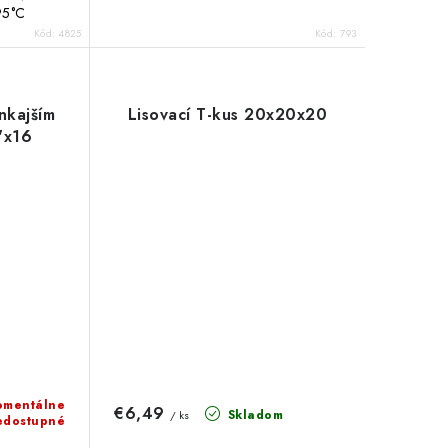
️95°C
Kód:
4825
Kód:
793
onkajším
Lisovací T-kus 20x20x20
"x16
mentálne
€6,49
Skladom
/ ks
edostupné