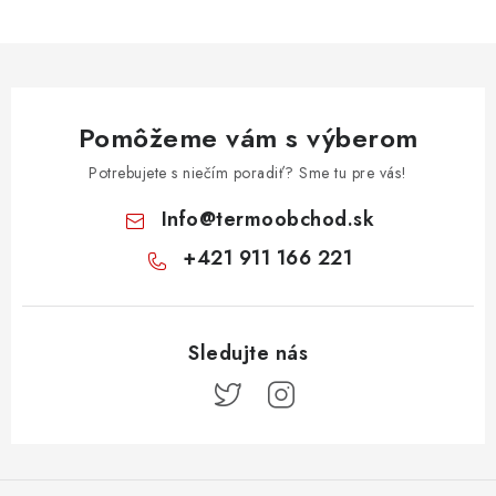
Pomôžeme vám s výberom
Potrebujete s niečím poradiť? Sme tu pre vás!
Info
@
termoobchod.sk
+421 911 166 221
Z
á