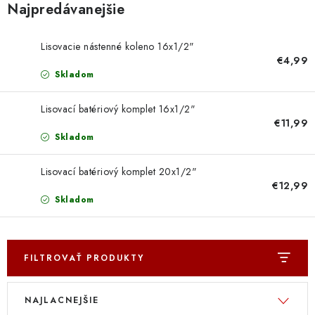
Doprava a Platba
Najpredávanejšie
Lisovacie nástenné koleno 16x1/2"
€4,99
Skladom
Lisovací batériový komplet 16x1/2"
€11,99
Skladom
Lisovací batériový komplet 20x1/2"
€12,99
Skladom
FILTROVAŤ PRODUKTY
V
R
NAJLACNEJŠIE
ý
a