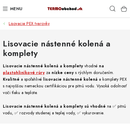
Prejsť
Hľad
na
obsah
Lisovacie PEX tvarovky
VYKUROVANIE
ROZVOD VODY A KÚRENIA
Lisovacie nástenné kolená a
komplety
ODPAD A KANALIZÁCIA
Lisovacie nástenné kolená a komplety
vhodné
na
PRACOVNÉ POMÔCKY
plastohliníkové rúry
za
nízke ceny
s rýchlym doručením.
Kvalitné
a spoľahlivé
lisovacie nástenné kolená
a komplety PEX
% DOPREDAJ
s najvyššou nemeckou certifikáciou pre pitnú vodu. Vysoká odolnosť
voči tlaku a teplote.
PREČO SA OPLATÍ KUPOVAŤ RADIÁTORY KORADO
CEZ TERMOOBCHOD.SK
Lisovacie nástenné kolená a komplety sú vhodné
na
✅ pitnú
vodu, ✅ rozvody studenej a teplej vody, ✅ vykurovanie.
Hodnotenie obchodu
Blog
Kontakty
Napíšte nám