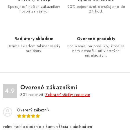
a
Spokojnosť našich zákazníkov
90% objednávok doručujeme do
hovorí za všetko.
24 hod.
c
i
e
p
Radiátory skladom
Overené produkty
r
Držíme skladom takmer všetky
Ponúkame iba produkty, ktoré sa
v
radiátory.
nám osvedčili pri vlastných
inštaláciách.
k
y
v
ý
Overené zákazníkmi
p
4.9
331
recenzií.
Zobraziť všetky recenzie
i
s
u
Overený zákazník
veľmi rýchle dodanie a komunikácia s obchodom