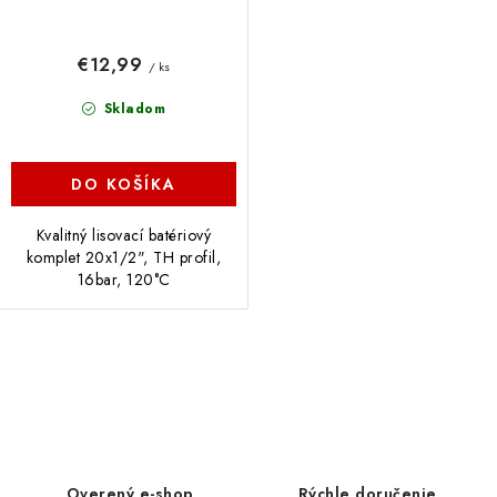
€12,99
/ ks
Skladom
DO KOŠÍKA
Kvalitný lisovací batériový
komplet 20x1/2", TH profil,
16bar, 120°C
O
v
l
á
d
Overený e-shop
Rýchle doručenie