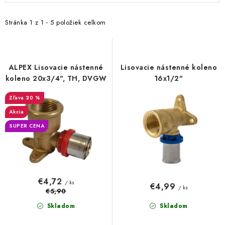
p
d
i
e
Stránka
1
z
1
-
5
položiek celkom
s
n
p
i
r
e
ALPEX Lisovacie nástenné
Lisovacie nástenné koleno
o
p
koleno 20x3/4", TH, DVGW
16x1/2"
d
r
20 %
u
o
Akcia
k
d
SUPER CENA
t
u
o
k
v
t
o
€4,72
/ ks
€4,99
/ ks
v
€5,90
Skladom
Skladom