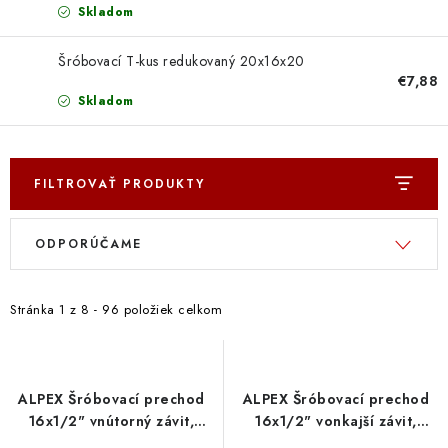
Skladom
Šróbovací T-kus redukovaný 20x16x20
€7,88
Skladom
FILTROVAŤ PRODUKTY
V
R
ODPORÚČAME
ý
a
p
d
i
e
Stránka
1
z
8
-
96
položiek celkom
s
n
p
i
r
e
ALPEX Šróbovací prechod
ALPEX Šróbovací prechod
o
p
16x1/2" vnútorný závit,
16x1/2" vonkajší závit,
DVGW
DVGW