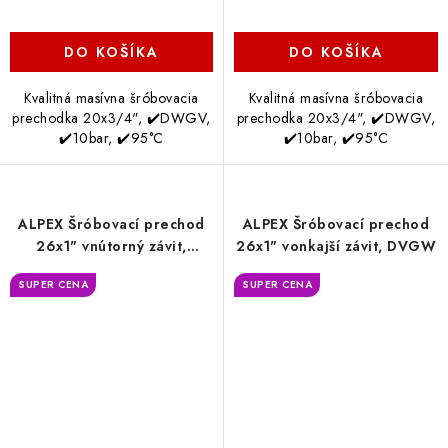
DO KOŠÍKA
DO KOŠÍKA
Kvalitná masívna šróbovacia
Kvalitná masívna šróbovacia
prechodka 20x3/4", ✔️DWGV,
prechodka 20x3/4", ✔️DWGV,
✔️10bar, ✔️95°C
✔️10bar, ✔️95°C
ALPEX Šróbovací prechod
ALPEX Šróbovací prechod
26x1" vnútorný závit,
26x1" vonkajší závit, DVGW
DVGW
SUPER CENA
SUPER CENA