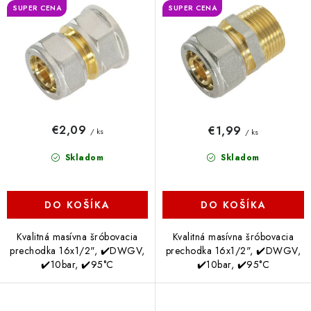
d
r
SUPER CENA
SUPER CENA
u
o
k
d
t
u
o
k
v
t
o
€2,09
€1,99
/ ks
/ ks
v
Skladom
Skladom
DO KOŠÍKA
DO KOŠÍKA
Kvalitná masívna šróbovacia
Kvalitná masívna šróbovacia
prechodka 16x1/2", ✔️DWGV,
prechodka 16x1/2", ✔️DWGV,
✔️10bar, ✔️95°C
✔️10bar, ✔️95°C