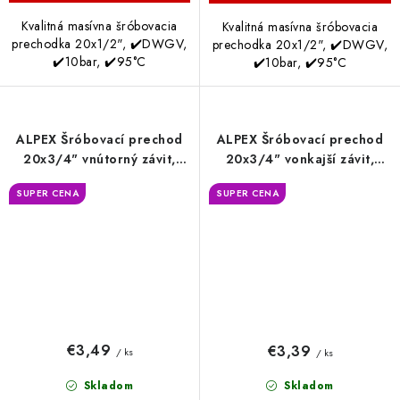
Kvalitná masívna šróbovacia
Kvalitná masívna šróbovacia
prechodka 20x1/2", ✔️DWGV,
prechodka 20x1/2", ✔️DWGV,
✔️10bar, ✔️95°C
✔️10bar, ✔️95°C
ALPEX Šróbovací prechod
ALPEX Šróbovací prechod
20x3/4" vnútorný závit,
20x3/4" vonkajší závit,
DVGW
DVGW
SUPER CENA
SUPER CENA
€3,49
€3,39
/ ks
/ ks
Skladom
Skladom