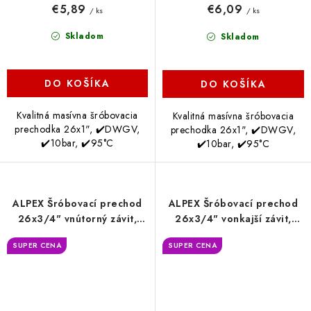
€5,89
€6,09
/ ks
/ ks
Skladom
Skladom
DO KOŠÍKA
DO KOŠÍKA
Kvalitná masívna šróbovacia
Kvalitná masívna šróbovacia
prechodka 26x1", ✔️DWGV,
prechodka 26x1", ✔️DWGV,
✔️10bar, ✔️95°C
✔️10bar, ✔️95°C
ALPEX Šróbovací prechod
ALPEX Šróbovací prechod
26x3/4" vnútorný závit,
26x3/4" vonkajší závit,
DVGW
DVGW
SUPER CENA
SUPER CENA