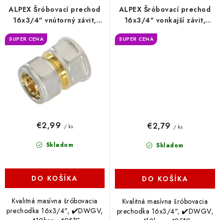
ALPEX Šróbovací prechod
ALPEX Šróbovací prechod
16x3/4" vnútorný závit,
16x3/4" vonkajší závit,
DVGW
DVGW
SUPER CENA
SUPER CENA
€2,99
€2,79
/ ks
/ ks
Skladom
Skladom
DO KOŠÍKA
DO KOŠÍKA
Kvalitná masívna šróbovacia
Kvalitná masívna šróbovacia
prechodka 16x3/4", ✔️DWGV,
prechodka 16x3/4", ✔️DWGV,