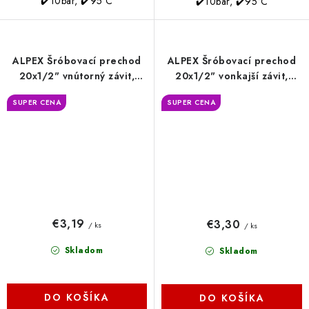
✔️10bar, ✔️95°C
✔️10bar, ✔️95°C
ALPEX Šróbovací prechod
ALPEX Šróbovací prechod
20x1/2" vnútorný závit,
20x1/2" vonkajší závit,
DVGW
DVGW
SUPER CENA
SUPER CENA
€3,19
€3,30
/ ks
/ ks
Skladom
Skladom
DO KOŠÍKA
DO KOŠÍKA