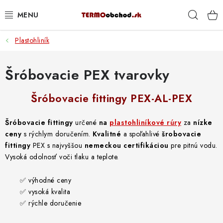
Prejsť
Hľad
na
obsah
Plastohliník
VYKUROVANIE
ROZVOD VODY A KÚRENIA
Šróbovacie PEX tvarovky
ODPAD A KANALIZÁCIA
Šróbovacie fittingy PEX-AL-PEX
PRACOVNÉ POMÔCKY
Šróbovacie fittingy
určené
na
plastohliníkové rúry
za
nízke
ceny
s rýchlym doručením.
Kvalitné
a spoľahlivé
šrobovacie
fittingy
PEX s najvyššou
nemeckou certifikáciou
pre pitnú vodu.
% DOPREDAJ
Vysoká odolnosť voči tlaku a teplote.
PREČO SA OPLATÍ KUPOVAŤ RADIÁTORY KORADO
✅ výhodné ceny
CEZ TERMOOBCHOD.SK
✅ vysoká kvalita
✅ rýchle doručenie
Hodnotenie obchodu
Blog
Kontakty
Napíšte nám