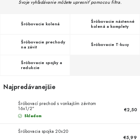
Doprava a Platba
Svoje vyhľadávanie môžete upresniť pomocou filtra.
Šróbovacie nástenné
Šróbovacie kolená
kolená a komplety
Šróbovacie prechody
Šróbovacie T-kusy
na závit
Šróbovacie spojky a
redukcie
Najpredávanejšie
Šróbovací prechod s vonkajším závitom
16x1/2"
€2,50
Skladom
Šróbovacia spojka 20x20
€5,99