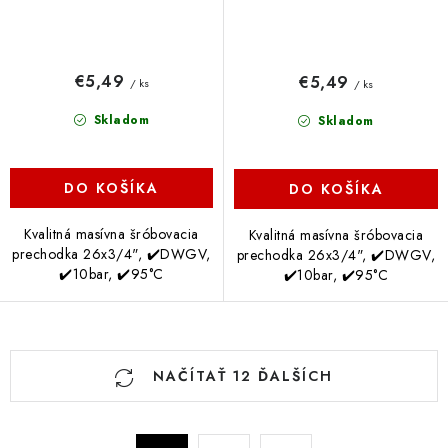
€5,49
€5,49
/ ks
/ ks
Skladom
Skladom
DO KOŠÍKA
DO KOŠÍKA
Kvalitná masívna šróbovacia
Kvalitná masívna šróbovacia
prechodka 26x3/4", ✔️DWGV,
prechodka 26x3/4", ✔️DWGV,
✔️10bar, ✔️95°C
✔️10bar, ✔️95°C
O
NAČÍTAŤ 12 ĎALŠÍCH
v
l
á
S