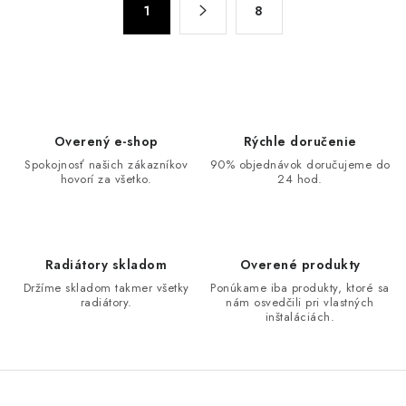
d
1
8
t
a
r
c
á
n
i
k
e
o
p
Overený e-shop
Rýchle doručenie
v
r
Spokojnosť našich zákazníkov
90% objednávok doručujeme do
a
v
hovorí za všetko.
24 hod.
n
k
i
y
e
v
Radiátory skladom
Overené produkty
ý
Držíme skladom takmer všetky
Ponúkame iba produkty, ktoré sa
p
radiátory.
nám osvedčili pri vlastných
i
inštaláciách.
s
u