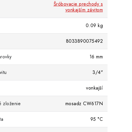
Šróbovacie prechody s
vonkajším závitom
0.09 kg
8033890075492
rovky
16 mm
itu
3/4"
vonkajší
é zloženie
mosadz CW617N
ta
95 °C