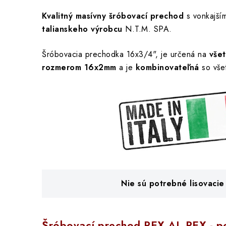
Kvalitný masívny šróbovací prechod
s vonkajším
talianskeho výrobcu
N.T.M. SPA.
Šróbovacia prechodka 16x3/4", je určená na
všet
rozmerom 16x2mm
a je
kombinovateľná
so vše
Nie sú potrebné lisovacie 
Šróbovací prechod PEX AL PEX - po