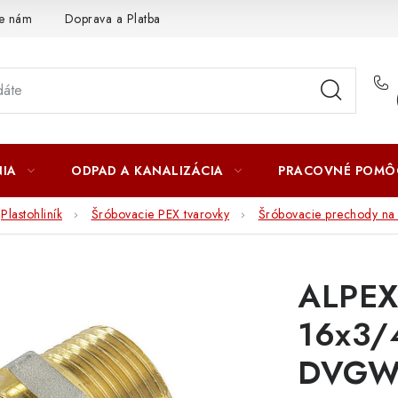
te nám
Doprava a Platba
IA
ODPAD A KANALIZÁCIA
PRACOVNÉ POMÔ
Plastohliník
Šróbovacie PEX tvarovky
Šróbovacie prechody na 
ALPEX
16x3/4
DVG