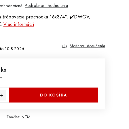
Podrobnosti hodnotenia
eohodnotené
na šróbovacia prechodka 16x3/4", ✔️DWGV,
C
Viac informácií
Možnosti doručenia
10.8.2026
 ks
PH
cena:
DO KOŠÍKA
Značka:
NTM