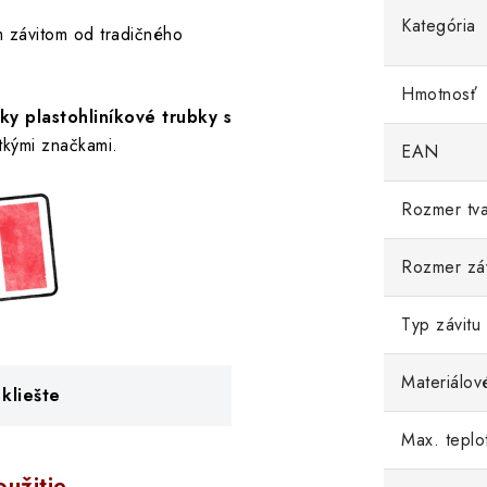
Kategória
 závitom od tradičného
Hmotnosť
ky plastohliníkové trubky s
tkými značkami.
EAN
Rozmer tva
Rozmer záv
Typ závitu
Materiálov
kliešte
Max. teplo
užitie