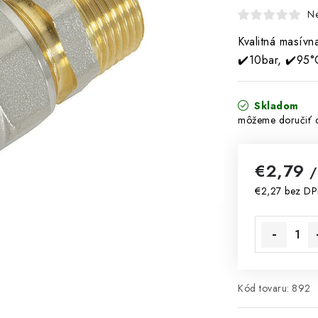
N
Kvalitná masív
✔️10bar, ✔️95°
Skladom
€2,79
/
€2,27 bez D
Jednotková 
Kód tovaru:
892