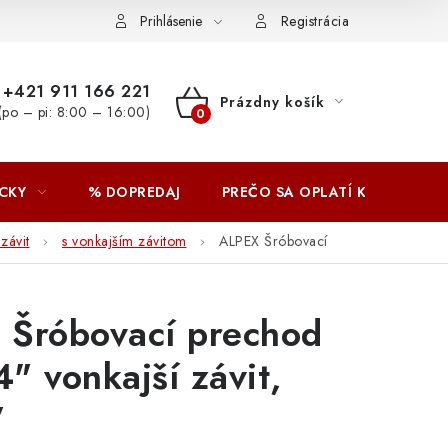
Prihlásenie
Registrácia
+421 911 166 221
Prázdny košík
(po – pi: 8:00 – 16:00)
NÁKUPNÝ
KOŠÍK
CKY
% DOPREDAJ
PREČO SA OPLATÍ KUPOVAŤ 
závit
s vonkajším závitom
ALPEX Šróbovací
 Šróbovací prechod
" vonkajší závit,
W