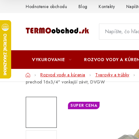
Prejsť
Hodnotenie obchodu
Blog
Kontakty
Napíš
na
obsah
VYKUROVANIE
ROZVOD VODY A KÚREN
Domov
Rozvod vody a kúrenia
Tvarovky a trúbky
prechod 16x3/4" vonkajší závit, DVGW
SUPER CENA