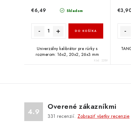
€6,49
€3,9
Skladom
DO KOŠÍKA
Univerzálny kalibrátor pre rúrky s
TANG
rozmerom: 16x2, 20x2, 26x3 mm
Kód:
2289
Overené zákazníkmi
4.9
331
recenzií.
Zobraziť všetky recenzie