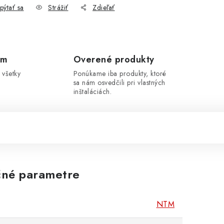
pýtať sa
Strážiť
Zdieľať
om
Overené produkty
 všetky
Ponúkame iba produkty, ktoré
sa nám osvedčili pri vlastných
inštaláciách.
né parametre
NTM