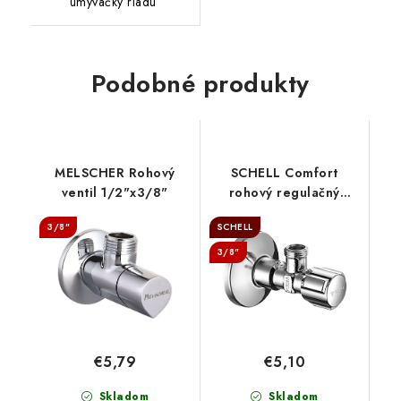
umývačky riadu
Podobné produkty
MELSCHER Rohový
SCHELL Comfort
ventil 1/2"x3/8"
rohový regulačný
ventil, 052120699
3/8"
SCHELL
3/8"
€5,79
€5,10
Skladom
Skladom