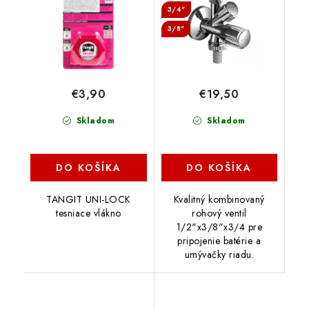
3/4"
3/8"
€3,90
€19,50
Skladom
Skladom
DO KOŠÍKA
DO KOŠÍKA
TANGIT UNI-LOCK
Kvalitný kombinovaný
tesniace vlákno
rohový ventil
1/2"x3/8"x3/4 pre
pripojenie batérie a
umývačky riadu.