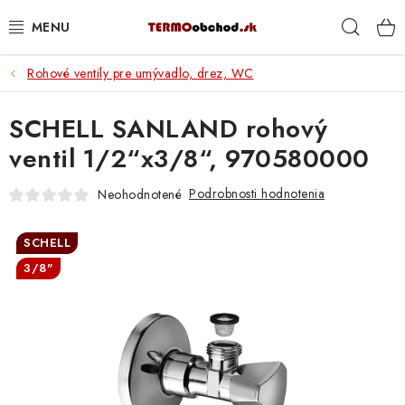
Prejsť
Hľad
na
obsah
Rohové ventily pre umývadlo, drez, WC
VYKUROVANIE
SCHELL SANLAND rohový
ROZVOD VODY A KÚRENIA
ventil 1/2“x3/8“, 970580000
ODPAD A KANALIZÁCIA
Podrobnosti hodnotenia
Neohodnotené
PRACOVNÉ POMÔCKY
SCHELL
% DOPREDAJ
3/8"
PREČO SA OPLATÍ KUPOVAŤ RADIÁTORY KORADO
CEZ TERMOOBCHOD.SK
Hodnotenie obchodu
Blog
Kontakty
Napíšte nám