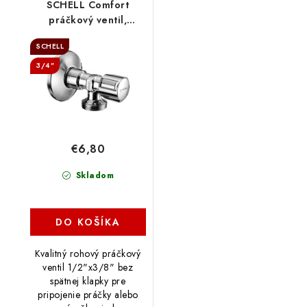
SCHELL Comfort
práčkový ventil,
033000699
SCHELL
3/4"
€6,80
Skladom
DO KOŠÍKA
Kvalitný rohový práčkový
ventil 1/2"x3/8" bez
spätnej klapky pre
pripojenie práčky alebo