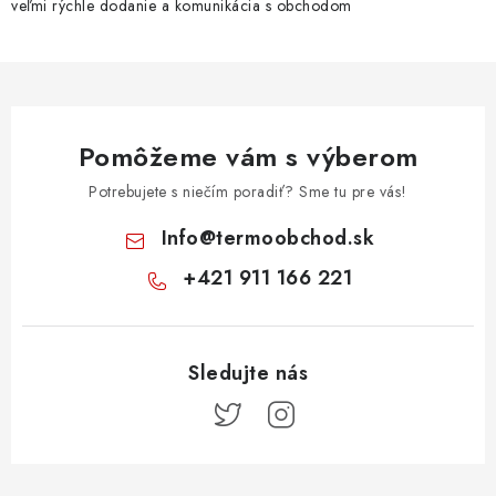
veľmi rýchle dodanie a komunikácia s obchodom
Pomôžeme vám s výberom
Potrebujete s niečím poradiť? Sme tu pre vás!
Info
@
termoobchod.sk
+421 911 166 221
Z