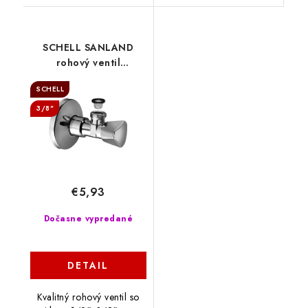
SCHELL SANLAND
rohový ventil
1/2“x3/8“, 970580000
SCHELL
3/8"
€5,93
Dočasne vypredané
DETAIL
Kvalitný rohový ventil so