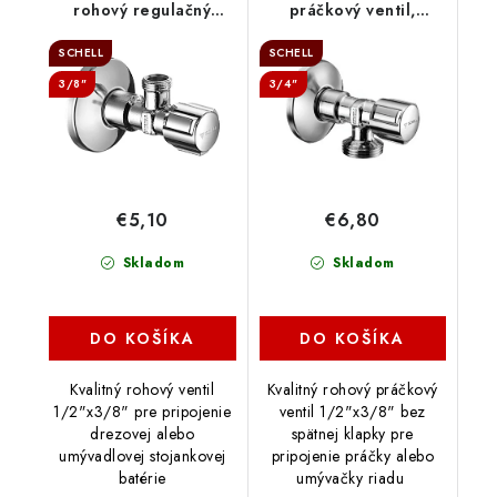
rohový regulačný
práčkový ventil,
ventil, 052120699
033000699
SCHELL
SCHELL
3/8"
3/4"
€5,10
€6,80
Skladom
Skladom
DO KOŠÍKA
DO KOŠÍKA
Kvalitný rohový ventil
Kvalitný rohový práčkový
1/2"x3/8" pre pripojenie
ventil 1/2"x3/8" bez
drezovej alebo
spätnej klapky pre
umývadlovej stojankovej
pripojenie práčky alebo
batérie
umývačky riadu