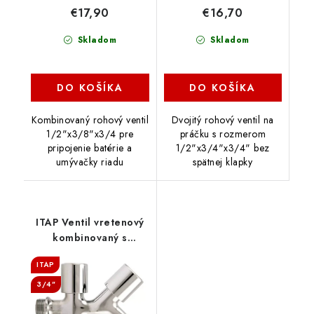
€17,90
€16,70
Skladom
Skladom
DO KOŠÍKA
DO KOŠÍKA
Kombinovaný rohový ventil
Dvojitý rohový ventil na
1/2"x3/8"x3/4 pre
práčku s rozmerom
pripojenie batérie a
1/2"x3/4"x3/4" bez
umývačky riadu
spätnej klapky
ITAP Ventil vretenový
kombinovaný s
výtokom 1/2"x3/4"
ITAP
3/4"