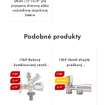
sitkom 1/2"x3/8" pre
pripojenie drezovej alebo
umývadlovej stojankovej
batérie
Podobné produkty
ITAP Rohový
ITAP Ventil dvojitý
kombinovaný ventil
práčkový
1/2"x3/8"x 3/4"
1/2"x3/4"x3/4"
ITAP
ITAP
3/4"
DESING
3/8"
3/4"