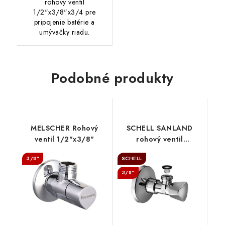
rohový ventil
1/2"x3/8"x3/4 pre
pripojenie batérie a
umývačky riadu.
Podobné produkty
MELSCHER Rohový
SCHELL SANLAND
ventil 1/2"x3/8"
rohový ventil
1/2“x3/8“, 970580000
3/8"
SCHELL
3/8"