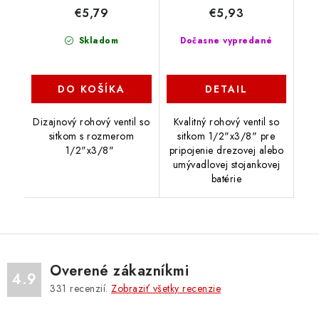
€5,79
€5,93
Skladom
Dočasne vypredané
DO KOŠÍKA
DETAIL
Dizajnový rohový ventil so
Kvalitný rohový ventil so
sitkom s rozmerom
sitkom 1/2"x3/8" pre
1/2"x3/8"
pripojenie drezovej alebo
umývadlovej stojankovej
batérie
Overené zákazníkmi
4.9
331
recenzií.
Zobraziť všetky recenzie