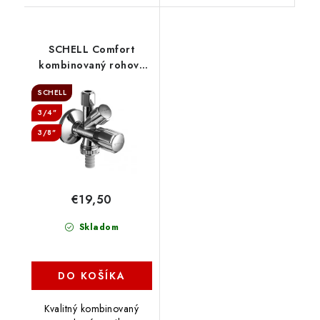
SCHELL Comfort
kombinovaný rohový
ventil, 035510699
SCHELL
3/4"
3/8"
€19,50
Skladom
DO KOŠÍKA
Kvalitný kombinovaný