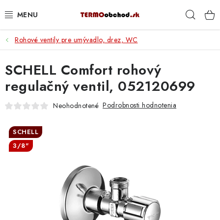
Prejsť
Hľad
na
obsah
Rohové ventily pre umývadlo, drez, WC
VYKUROVANIE
SCHELL Comfort rohový
ROZVOD VODY A KÚRENIA
regulačný ventil, 052120699
ODPAD A KANALIZÁCIA
Podrobnosti hodnotenia
Neohodnotené
PRACOVNÉ POMÔCKY
SCHELL
% DOPREDAJ
3/8"
PREČO SA OPLATÍ KUPOVAŤ RADIÁTORY KORADO
CEZ TERMOOBCHOD.SK
Hodnotenie obchodu
Blog
Kontakty
Napíšte nám