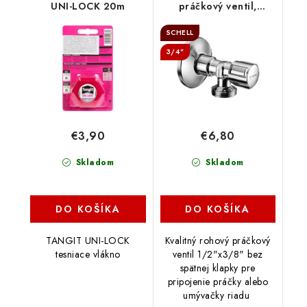
UNI-LOCK 20m
práčkový ventil,
033000699
SCHELL
3/4"
€3,90
€6,80
Skladom
Skladom
DO KOŠÍKA
DO KOŠÍKA
TANGIT UNI-LOCK
Kvalitný rohový práčkový
tesniace vlákno
ventil 1/2"x3/8" bez
spätnej klapky pre
pripojenie práčky alebo
umývačky riadu