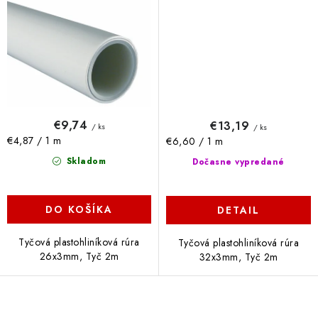
€9,74
€13,19
/ ks
/ ks
Jednotková
Jednotková
€4,87 / 1 m
€6,60 / 1 m
cena:
cena:
Skladom
Dočasne vypredané
DO KOŠÍKA
DETAIL
Tyčová plastohliníková rúra
Tyčová plastohliníková rúra
26x3mm, Tyč 2m
32x3mm, Tyč 2m