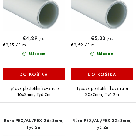
k
d
t
u
o
k
v
t
o
€4,29
€5,23
/ ks
/ ks
v
Jednotková
Jednotková
€2,15 / 1 m
€2,62 / 1 m
cena:
cena:
Skladom
Skladom
DO KOŠÍKA
DO KOŠÍKA
Tyčová plastohliníková rúra
Tyčová plastohliníková rúra
16x2mm, Tyč 2m
20x2mm, Tyč 2m
Rúra PEX/AL/PEX 26x3mm,
Rúra PEX/AL/PEX 32x3mm,
Tyč 2m
Tyč 2m