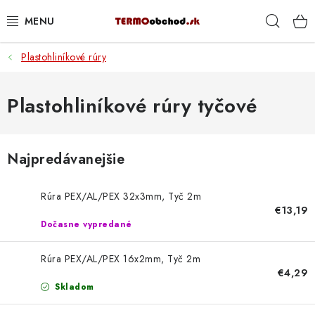
Prejsť
Hľad
na
obsah
Plastohliníkové rúry
VYKUROVANIE
ROZVOD VODY A KÚRENIA
Plastohliníkové rúry tyčové
ODPAD A KANALIZÁCIA
Najpredávanejšie
PRACOVNÉ POMÔCKY
Rúra PEX/AL/PEX 32x3mm, Tyč 2m
% DOPREDAJ
€13,19
Dočasne vypredané
PREČO SA OPLATÍ KUPOVAŤ RADIÁTORY KORADO
CEZ TERMOOBCHOD.SK
Rúra PEX/AL/PEX 16x2mm, Tyč 2m
€4,29
Skladom
Hodnotenie obchodu
Blog
Kontakty
Napíšte nám