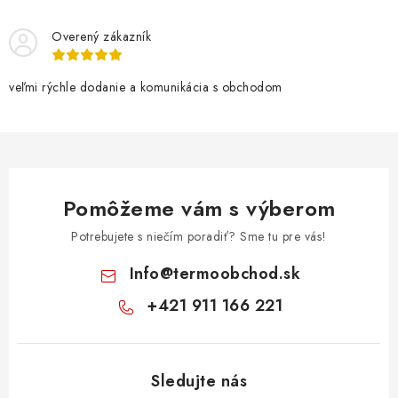
s
u
Overený zákazník
veľmi rýchle dodanie a komunikácia s obchodom
Pomôžeme vám s výberom
Potrebujete s niečím poradiť? Sme tu pre vás!
Info
@
termoobchod.sk
+421 911 166 221