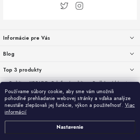
Z
á
Informácie pre Vás
p
ä
Kontakt
Blog
t
i
Doprava a platba
Prečo kúpiť radiátory KORADO cez TERMOobchod.sk
Top 3 produkty
22.8.2025
e
Obchodné podmienky
Radiátory KORADO
Rebríkové radiátory
Podlahové kúrenie
ALPEX Lisovacie koleno 20x20, TH, DVGW
Plastohliníkové trubky a potrubie
PEX/AL/PEX
Kotly VIESSMANN
Používame súbory cookie, aby sme vám umožnili
€3,12
9.4.2023
Ochrana osobných údajov
pohodlné prehliadanie webovej stránky a vďaka analýze
neustále zlepšovali jej funkcie, výkon a použiteľnosť.
Viac
Návod ako vybrať radiátorový ventil
informácií
26.2.2023
Reflexná fólia pre podlahové vykurovanie
Nastavenie
€29,52