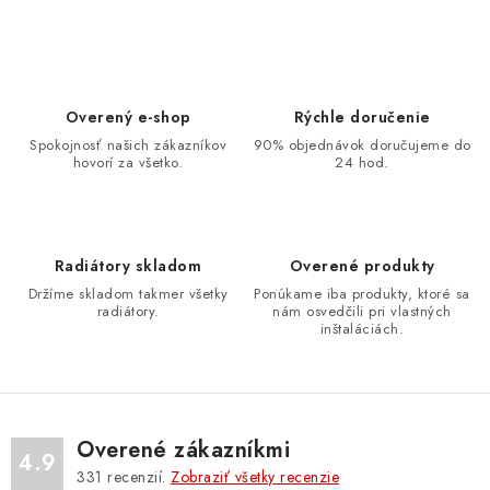
O
v
l
á
d
Overený e-shop
Rýchle doručenie
a
Spokojnosť našich zákazníkov
90% objednávok doručujeme do
hovorí za všetko.
24 hod.
c
i
e
p
Radiátory skladom
Overené produkty
r
Držíme skladom takmer všetky
Ponúkame iba produkty, ktoré sa
v
radiátory.
nám osvedčili pri vlastných
inštaláciách.
k
y
v
ý
Overené zákazníkmi
p
4.9
331
recenzií.
Zobraziť všetky recenzie
i