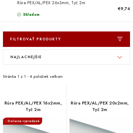
Doprava a Platba
Rúra PEX/AL/PEX 26x3mm, Tyč 2m
€9,74
Skladom
FILTROVAŤ PRODUKTY
V
R
NAJLACNEJŠIE
ý
a
p
d
i
e
Stránka
1
z
1
-
4
položiek celkom
s
n
p
i
r
e
Rúra PEX/AL/PEX 16x2mm,
Rúra PEX/AL/PEX 20x2mm,
o
p
Tyč 2m
Tyč 2m
d
r
- Dočasne vypredané
u
o