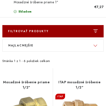
Doprava a Platba
Mosadzné šróbenie priame 1"
€7,27
Skladom
FILTROVAŤ PRODUKTY
V
R
NAJLACNEJŠIE
ý
a
p
d
i
e
Stránka
1
z
1
-
6
položiek celkom
s
n
p
i
r
e
Mosadzné šróbenie priame
ITAP mosadzné šróbenie
o
p
1/2"
1/2"
d
r
ITAP
u
o