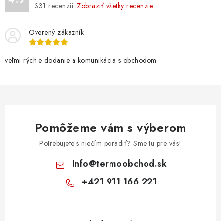
331
recenzií.
Zobraziť všetky recenzie
i
s
u
Overený zákazník
veľmi rýchle dodanie a komunikácia s obchodom
Pomôžeme vám s výberom
Potrebujete s niečím poradiť? Sme tu pre vás!
Info
@
termoobchod.sk
+421 911 166 221