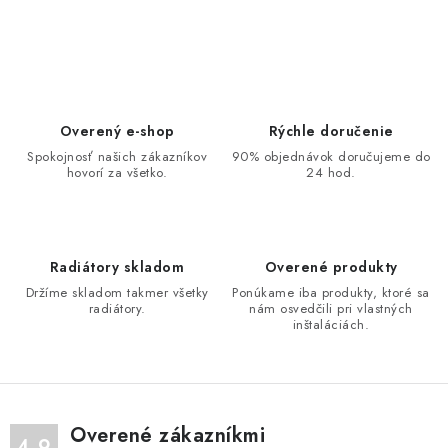
O
v
l
á
d
Overený e-shop
Rýchle doručenie
a
Spokojnosť našich zákazníkov
90% objednávok doručujeme do
hovorí za všetko.
24 hod.
c
i
e
p
Radiátory skladom
Overené produkty
r
Držíme skladom takmer všetky
Ponúkame iba produkty, ktoré sa
v
radiátory.
nám osvedčili pri vlastných
inštaláciách.
k
y
v
ý
Overené zákazníkmi
p
4.9