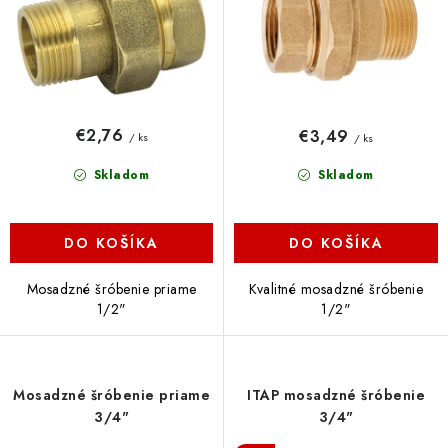
k
d
t
u
o
k
v
t
o
€2,76
€3,49
/ ks
/ ks
v
Skladom
Skladom
DO KOŠÍKA
DO KOŠÍKA
Mosadzné šróbenie priame
Kvalitné mosadzné šróbenie
1/2"
1/2"
Mosadzné šróbenie priame
ITAP mosadzné šróbenie
3/4"
3/4"