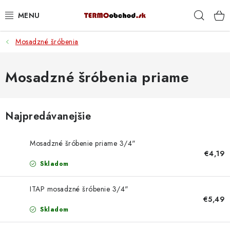
Prejsť
Hľad
na
obsah
Mosadzné šróbenia
VYKUROVANIE
ROZVOD VODY A KÚRENIA
Mosadzné šróbenia priame
ODPAD A KANALIZÁCIA
Najpredávanejšie
PRACOVNÉ POMÔCKY
Mosadzné šróbenie priame 3/4"
% DOPREDAJ
€4,19
Skladom
PREČO SA OPLATÍ KUPOVAŤ RADIÁTORY KORADO
CEZ TERMOOBCHOD.SK
ITAP mosadzné šróbenie 3/4"
€5,49
Skladom
Hodnotenie obchodu
Blog
Kontakty
Napíšte nám