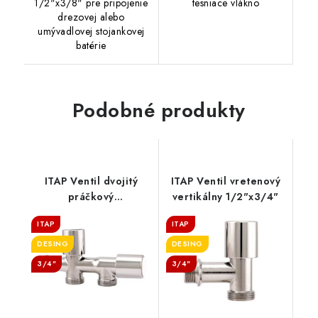
1/2"x3/8" pre pripojenie
tesniace vlákno
drezovej alebo
umývadlovej stojankovej
batérie
Podobné produkty
ITAP Ventil dvojitý
ITAP Ventil vretenový
práčkový
vertikálny 1/2"x3/4"
1/2"x3/4"x3/4"
ITAP
ITAP
DESING
DESING
3/4"
3/4"