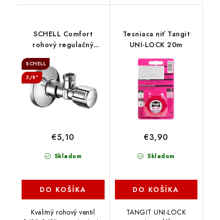
SCHELL Comfort
Tesniaca niť Tangit
rohový regulačný
UNI-LOCK 20m
ventil, 052120699
SCHELL
3/8"
€5,10
€3,90
Skladom
Skladom
DO KOŠÍKA
DO KOŠÍKA
Kvalitný rohový ventil
TANGIT UNI-LOCK