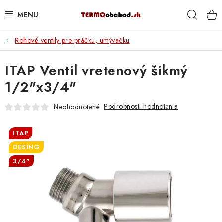
Prejsť
Hľad
na
obsah
Rohové ventily pre práčku, umývačku
VYKUROVANIE
ITAP Ventil vretenový šikmý
ROZVOD VODY A KÚRENIA
1/2"x3/4"
ODPAD A KANALIZÁCIA
Podrobnosti hodnotenia
Neohodnotené
PRACOVNÉ POMÔCKY
ITAP
% DOPREDAJ
DESING
3/4"
PREČO SA OPLATÍ KUPOVAŤ RADIÁTORY KORADO
CEZ TERMOOBCHOD.SK
Hodnotenie obchodu
Blog
Kontakty
Napíšte nám