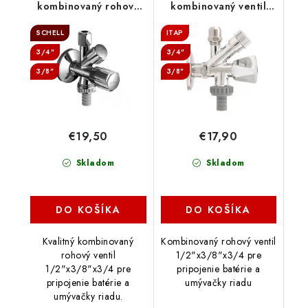
kombinovaný rohový
kombinovaný ventil
ventil, 035510699
1/2"x3/8"x 3/4"
SCHELL
ITAP
3/4"
3/4"
3/8"
3/8"
€19,50
€17,90
Skladom
Skladom
DO KOŠÍKA
DO KOŠÍKA
Kvalitný kombinovaný
Kombinovaný rohový ventil
rohový ventil
1/2"x3/8"x3/4 pre
1/2"x3/8"x3/4 pre
pripojenie batérie a
pripojenie batérie a
umývačky riadu
umývačky riadu.