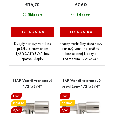
€16,70
€7,60
Skladom
Skladom
DO KOŠÍKA
DO KOŠÍKA
Dvojitý rohový ventil na
Krásny vertikálny dizajnový
práčku s rozmerom
rohový ventil na práčku
1/2"x3/4"x3/4" bez
bez spätnej klapky s
spätnej klapky
rozmerom 1/2"x3/4"
ITAP Ventil vretenový
ITAP Ventil vretenový
1/2"x3/4"
predĺžený 1/2"x3/4"
ITAP
ITAP
DESING
DESING
3/4"
3/4"