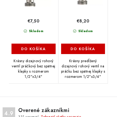
€7,50
€8,20
Skladom
Skladom
DO KOŠÍKA
DO KOŠÍKA
Krásny dizajnový rohový
Krásny predĺžený
ventil práčkový bez spätnej
dizajnový rohový ventil na
klapky s rozmerom
práčku bez spätnej klapky s
1/2"x3/4"
rozmerom 1/2"x3/4"
Overené zákazníkmi
4.9
331
recenzií.
Zobraziť všetky recenzie