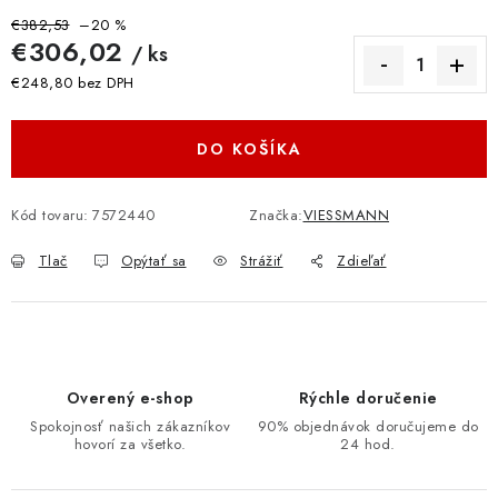
€382,53
–20 %
€306,02
/ ks
€248,80 bez DPH
Jednotková cena:
DO KOŠÍKA
Kód tovaru:
7572440
Značka:
VIESSMANN
Tlač
Opýtať sa
Strážiť
Zdieľať
Overený e-shop
Rýchle doručenie
Spokojnosť našich zákazníkov
90% objednávok doručujeme do
hovorí za všetko.
24 hod.