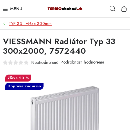
Prejsť
Hľad
na
obsah
TYP 33 - výška 300mm
VYKUROVANIE
VIESSMANN Radiátor Typ 33
ROZVOD VODY A KÚRENIA
300x2000, 7572440
ODPAD A KANALIZÁCIA
Podrobnosti hodnotenia
Neohodnotené
PRACOVNÉ POMÔCKY
20 %
% DOPREDAJ
Doprava zadarmo
PREČO SA OPLATÍ KUPOVAŤ RADIÁTORY KORADO
CEZ TERMOOBCHOD.SK
Hodnotenie obchodu
Blog
Kontakty
Napíšte nám