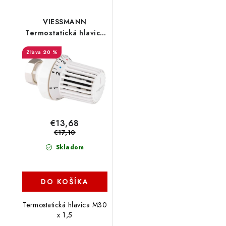
VIESSMANN
Termostatická hlavica
TK 100, 7670947
20 %
€13,68
€17,10
Skladom
DO KOŠÍKA
Termostatická hlavica M30
x 1,5