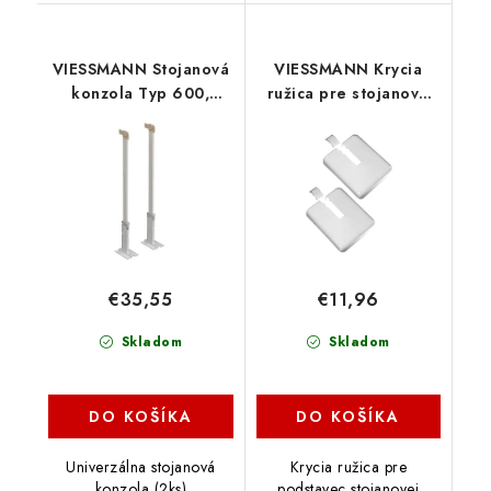
VIESSMANN Stojanová
VIESSMANN Krycia
konzola Typ 600,
ružica pre stojanové
7729073
konzoly, 7729074
€35,55
€11,96
Skladom
Skladom
DO KOŠÍKA
DO KOŠÍKA
Univerzálna stojanová
Krycia ružica pre
konzola (2ks)
podstavec stojanovej