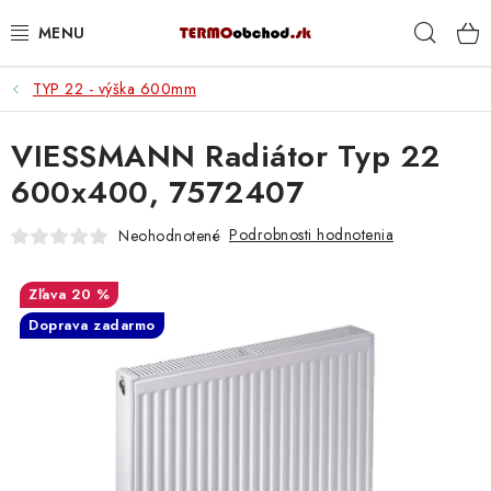
Prejsť
Hľad
na
obsah
TYP 22 - výška 600mm
VYKUROVANIE
VIESSMANN Radiátor Typ 22
ROZVOD VODY A KÚRENIA
600x400, 7572407
ODPAD A KANALIZÁCIA
Podrobnosti hodnotenia
Neohodnotené
PRACOVNÉ POMÔCKY
20 %
% DOPREDAJ
Doprava zadarmo
PREČO SA OPLATÍ KUPOVAŤ RADIÁTORY KORADO
CEZ TERMOOBCHOD.SK
Hodnotenie obchodu
Blog
Kontakty
Napíšte nám