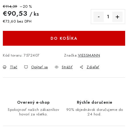
€114,39
–20 %
€90,53
/ ks
€73,60 bez DPH
Jednotková cena:
DO KOŠÍKA
Kód tovaru:
7572407
Značka:
VIESSMANN
Tlač
Opýtať sa
Strážiť
Zdieľať
Overený e-shop
Rýchle doručenie
Spokojnosť našich zákazníkov
90% objednávok doručujeme do
hovorí za všetko.
24 hod.