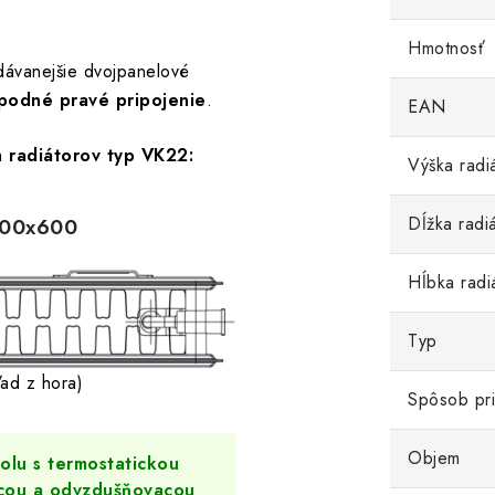
Hmotnosť
dávanejšie dvojpanelové
podné pravé pripojenie
.
EAN
h
radiátorov typ VK22:
Výška radi
Dĺžka radi
600x600
Hĺbka radi
Typ
ľad z hora)
Spôsob pri
Objem
lu s termostatickou
acou a odvzdušňovacou