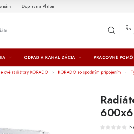
te nám
Doprava a Platba
IA
ODPAD A KANALIZÁCIA
PRACOVNÉ POMÔ
nelové radiátory KORADO
KORADO so spodným pripojením
T
Radiá
600x6
N