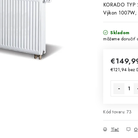
KORADO TYP 22
Výkon 1007W; 
Skladom
€149,
€121,94 bez
Jednotková 
Kód tovaru:
73
Tlač
O