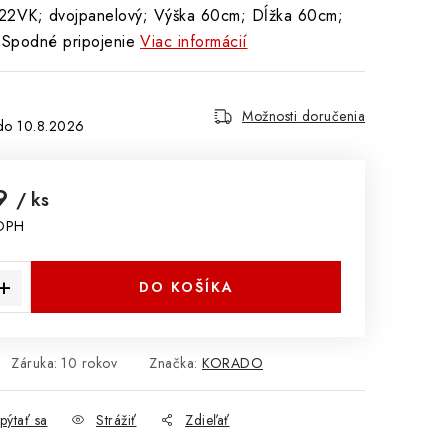
VK; dvojpanelový; Výška 60cm; Dĺžka 60cm;
Spodné pripojenie
Viac informácií
Možnosti doručenia
10.8.2026
99
/ ks
 DPH
cena:
DO KOŠÍKA
Záruka
:
10 rokov
Značka:
KORADO
pýtať sa
Strážiť
Zdieľať