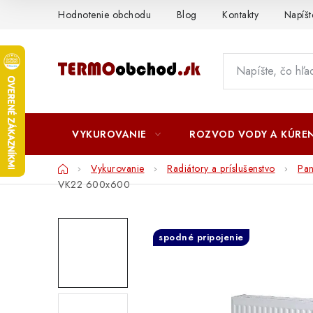
Prejsť
Hodnotenie obchodu
Blog
Kontakty
Napíš
na
obsah
VYKUROVANIE
ROZVOD VODY A KÚREN
Domov
Vykurovanie
Radiátory a príslušenstvo
Pa
VK22 600x600
spodné pripojenie