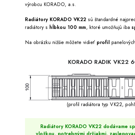
výrobcu KORADO, a.s.
Radiátory KORADO VK22
sú štandardné najpre
radiátory s
hĺbkou
100 mm
, ktoré umožňujú iba
s
Na obrázku nižšie môžete vidieť
profil
panelovýc
KORADO RADIK VK22 
(profil radiátora typ VK22, poh
Radiátory KORADO VK22 dodávame spo
vložkou, potrebnými držiakmi, zaslepov