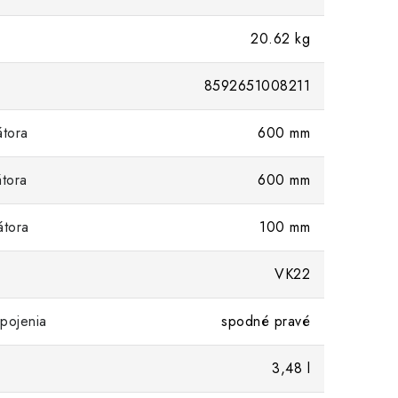
20.62 kg
8592651008211
átora
600 mm
átora
600 mm
átora
100 mm
VK22
pojenia
spodné pravé
3,48 l