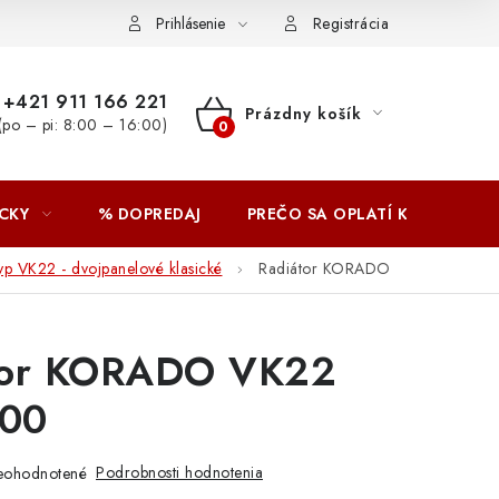
Prihlásenie
Registrácia
+421 911 166 221
Prázdny košík
(po – pi: 8:00 – 16:00)
NÁKUPNÝ
KOŠÍK
CKY
% DOPREDAJ
PREČO SA OPLATÍ KUPOVAŤ 
yp VK22 - dvojpanelové klasické
Radiátor KORADO
tor KORADO VK22
00
Podrobnosti hodnotenia
eohodnotené