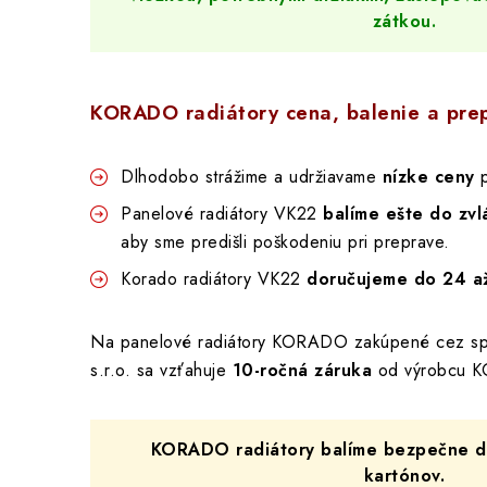
zátkou.
KORADO radiátory cena, balenie a pre
Dlhodobo strážime a udržiavame
nízke ceny
p
Panelové radiátory VK22
balíme ešte do zvl
aby sme predišli poškodeniu pri preprave.
Korado radiátory VK22
doručujeme do 24 a
Na panelové radiátory KORADO zakúpené cez 
s.r.o. sa vzťahuje
10-ročná záruka
od výrobcu K
KORADO radiátory balíme bezpečne do
kartónov.