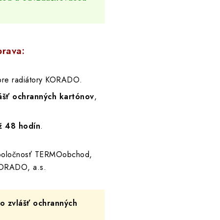
prava:
re radiátory KORADO.
ášť ochranných kartónov
,
ž 48 hodín
.
spoločnosť TERMOobchod,
ORADO, a.s.
 zvlášť ochranných