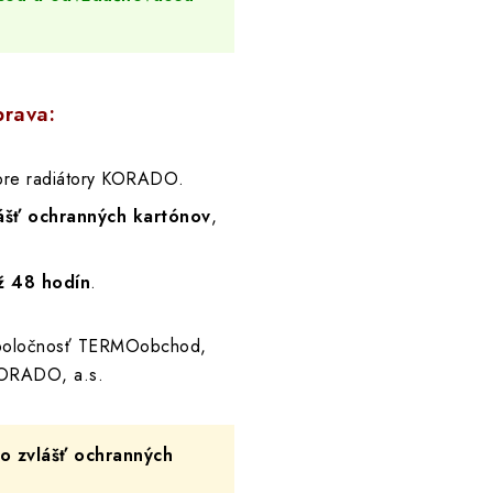
prava:
re radiátory KORADO.
ášť ochranných kartónov
,
ž 48 hodín
.
spoločnosť TERMOobchod,
ORADO, a.s.
 zvlášť ochranných