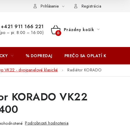
Prihlásenie
Registrácia
+421 911 166 221
Prázdny košík
(po – pi: 8:00 – 16:00)
NÁKUPNÝ
KOŠÍK
CKY
% DOPREDAJ
PREČO SA OPLATÍ KUPOVAŤ 
yp VK22 - dvojpanelové klasické
Radiátor KORADO
tor KORADO VK22
400
Podrobnosti hodnotenia
eohodnotené