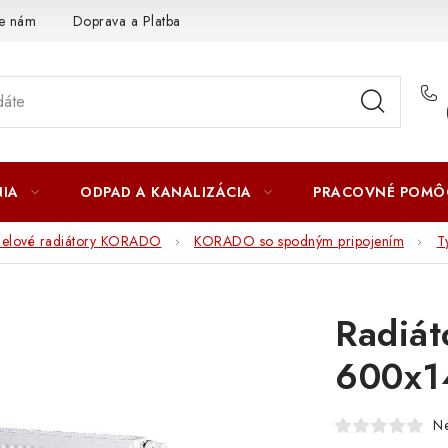
te nám
Doprava a Platba
IA
ODPAD A KANALIZÁCIA
PRACOVNÉ POMÔ
nelové radiátory KORADO
KORADO so spodným pripojením
T
Radiá
600x1
N