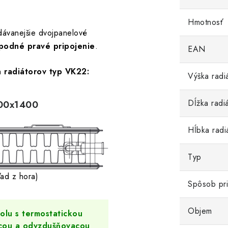
Hmotnosť
dávanejšie dvojpanelové
podné pravé pripojenie
.
EAN
h
radiátorov typ VK22:
Výška radi
Dĺžka radi
00x1400
Hĺbka radi
Typ
ľad z hora)
Spôsob pri
Objem
lu s termostatickou
acou a odvzdušňovacou