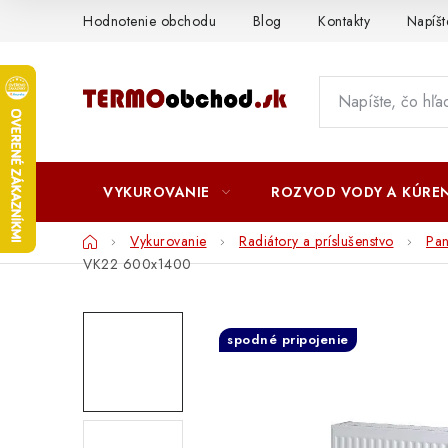
Prejsť
Hodnotenie obchodu
Blog
Kontakty
Napíš
na
obsah
VYKUROVANIE
ROZVOD VODY A KÚREN
Domov
Vykurovanie
Radiátory a príslušenstvo
Pa
VK22 600x1400
spodné pripojenie