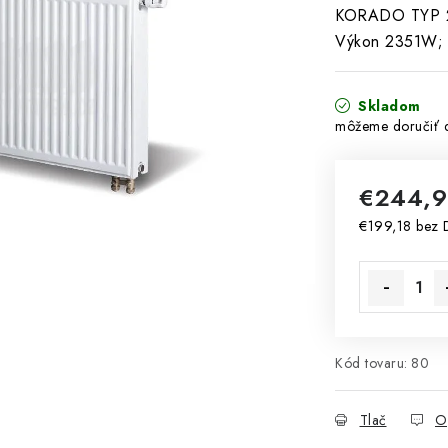
KORADO TYP 22
Výkon 2351W; 
Skladom
€244,
€199,18 bez
Jednotková 
Kód tovaru:
80
Tlač
O