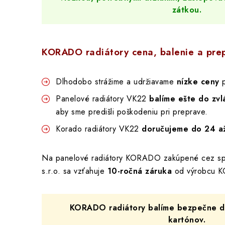
zátkou.
KORADO radiátory cena, balenie a pre
Dlhodobo strážime a udržiavame
nízke ceny
p
Panelové radiátory VK22
balíme ešte do zvl
aby sme predišli poškodeniu pri preprave.
Korado radiátory VK22
doručujeme do 24 a
Na panelové radiátory KORADO zakúpené cez 
s.r.o. sa vzťahuje
10-ročná záruka
od výrobcu K
KORADO radiátory balíme bezpečne do
kartónov.