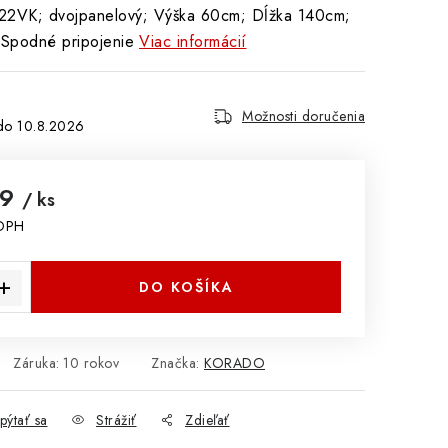
VK; dvojpanelový; Výška 60cm; Dĺžka 140cm;
Spodné pripojenie
Viac informácií
Možnosti doručenia
10.8.2026
99
/ ks
 DPH
cena:
DO KOŠÍKA
Záruka
:
10 rokov
Značka:
KORADO
pýtať sa
Strážiť
Zdieľať