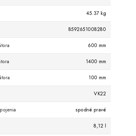
45.37 kg
8592651008280
átora
600 mm
átora
1400 mm
átora
100 mm
VK22
pojenia
spodné pravé
8,12 l