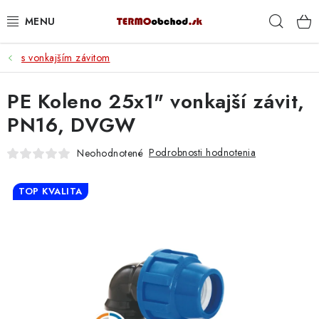
Prejsť
Hľad
na
obsah
s vonkajším závitom
VYKUROVANIE
PE Koleno 25x1" vonkajší závit,
ROZVOD VODY A KÚRENIA
PN16, DVGW
ODPAD A KANALIZÁCIA
Podrobnosti hodnotenia
Neohodnotené
PRACOVNÉ POMÔCKY
TOP KVALITA
% DOPREDAJ
PREČO SA OPLATÍ KUPOVAŤ RADIÁTORY KORADO
CEZ TERMOOBCHOD.SK
Hodnotenie obchodu
Blog
Kontakty
Napíšte nám