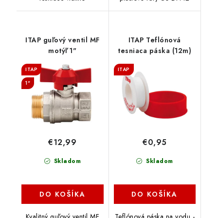
ITAP guľový ventil MF
ITAP Teflónová
motýľ 1"
tesniaca páska (12m)
ITAP
ITAP
1"
€12,99
€0,95
Skladom
Skladom
DO KOŠÍKA
DO KOŠÍKA
Kvalitný guľový ventil MF
Teflónová páska na vodu -