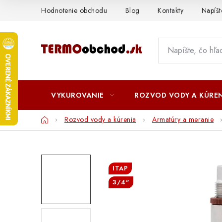
Prejsť
Hodnotenie obchodu
Blog
Kontakty
Napíš
na
obsah
VYKUROVANIE
ROZVOD VODY A KÚREN
Domov
Rozvod vody a kúrenia
Armatúry a meranie
ITAP
3/4"