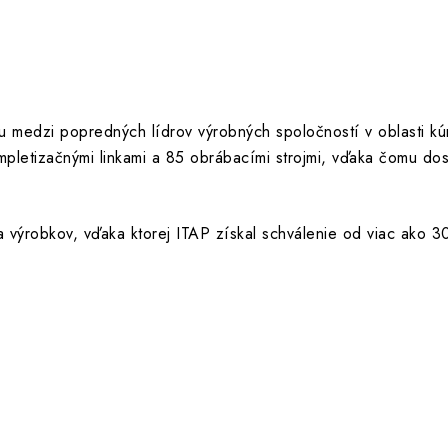
sku medzi popredných lídrov výrobných spoločností v oblasti 
pletizačnými linkami a 85 obrábacími strojmi, vďaka čomu d
ta výrobkov, vďaka ktorej ITAP získal schválenie od viac ako 3