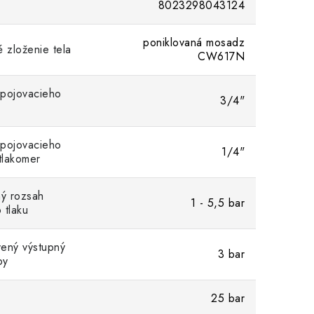
8023298043124
poniklovaná mosadz
é zloženie tela
CW617N
ipojovacieho
3/4"
ipojovacieho
1/4"
 tlakomer
ný rozsah
1 - 5,5 bar
 tlaku
ený výstupný
3 bar
by
25 bar