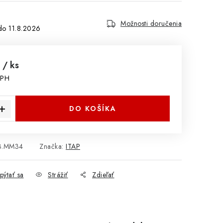
Možnosti doručenia
11.8.2026
9
/ ks
DPH
cena:
DO KOŠÍKA
43.MM34
Značka:
ITAP
pýtať sa
Strážiť
Zdieľať