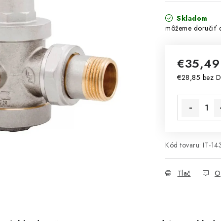
Skladom
€35,4
€28,85 bez 
Jednotková 
Kód tovaru:
IT-1
Tlač
O