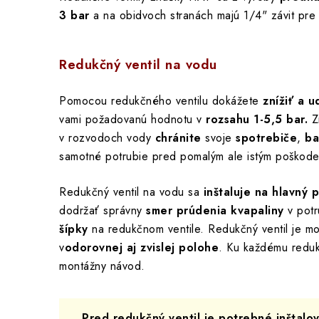
3 bar
a na obidvoch stranách majú 1/4" závit pr
Redukčný ventil na vodu
Pomocou redukčného ventilu dokážete
znížiť a u
vami požadovanú hodnotu v
rozsahu 1-5,5 bar.
Zn
v rozvodoch vody
chránite
svoje
spotrebiče
,
ba
samotné potrubie pred pomalým ale istým poškod
Redukčný ventil na vodu sa
inštaluje na hlavný 
dodržať správny
smer prúdenia kvapaliny
v pot
šípky
na redukčnom ventile. Redukčný ventil je m
v
odorovnej aj zvislej polohe
. Ku každému reduk
montážny návod.
Pred redukčný ventil je potrebné inštalo