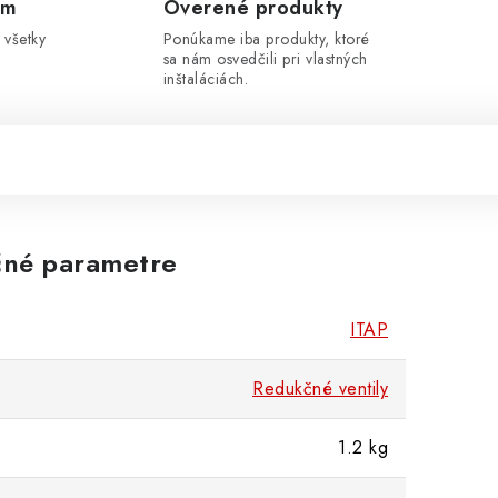
om
Overené produkty
 všetky
Ponúkame iba produkty, ktoré
sa nám osvedčili pri vlastných
inštaláciách.
né parametre
ITAP
Redukčné ventily
1.2 kg