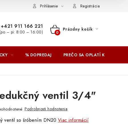
Prihlásenie
Registrácia
+421 911 166 221
Prázdny košík
(po – pi: 8:00 – 16:00)
NÁKUPNÝ
KOŠÍK
CKY
% DOPREDAJ
PREČO SA OPLATÍ KUPOVAŤ 
edukčný ventil 3/4"
Podrobnosti hodnotenia
eohodnotené
čný ventil so šróbením DN20
Viac informácií