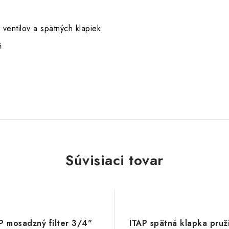
entilov a spätných klapiek
ň
Súvisiaci tovar
P mosadzný filter 3/4"
ITAP spätná klapka pruž