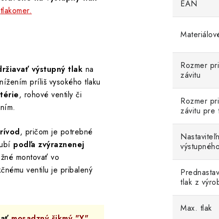
EAN
e
tlakomer.
Materiálov
Rozmer pr
držiavať výstupný tlak
na
závitu
ížením príliš vysokého tlaku
térie
, rohové ventily či
Rozmer pr
ením.
závitu pre
prívod
, pričom je potrebné
Nastaviteľ
rubí
podľa zvýraznenej
výstupného
ožné montovať vo
čnému ventilu je pribalený
Prednastav
tlak z výro
Max. tlak
vať
mosadzný šikmý "Y"