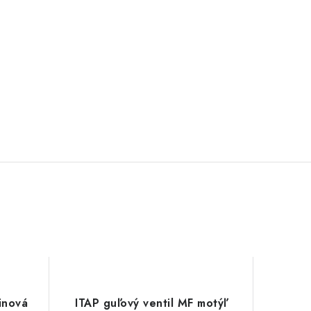
inová
ITAP guľový ventil MF motýľ