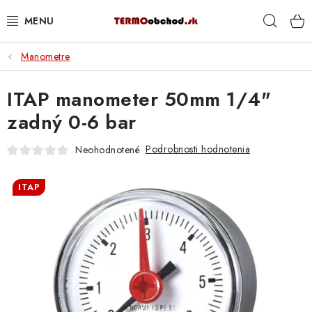
Prejsť
Hľad
na
obsah
Manometre
VYKUROVANIE
ITAP manometer 50mm 1/4"
ROZVOD VODY A KÚRENIA
zadný 0-6 bar
ODPAD A KANALIZÁCIA
Podrobnosti hodnotenia
Neohodnotené
PRACOVNÉ POMÔCKY
ITAP
% DOPREDAJ
PREČO SA OPLATÍ KUPOVAŤ RADIÁTORY KORADO
CEZ TERMOOBCHOD.SK
Hodnotenie obchodu
Blog
Kontakty
Napíšte nám