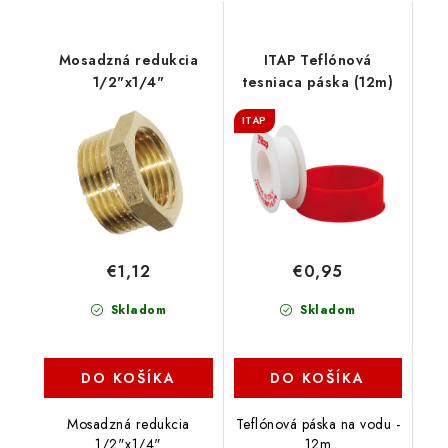
Mosadzná redukcia
ITAP Teflónová
1/2"x1/4"
tesniaca páska (12m)
ITAP
€1,12
€0,95
Skladom
Skladom
DO KOŠÍKA
DO KOŠÍKA
Mosadzná redukcia
Teflónová páska na vodu -
1/2"x1/4"
12m