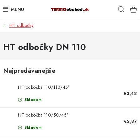
Prejsť
Hľad
na
obsah
HT odbočky
VYKUROVANIE
ROZVOD VODY A KÚRENIA
HT odbočky DN 110
ODPAD A KANALIZÁCIA
Najpredávanejšie
PRACOVNÉ POMÔCKY
HT odbočka 110/110/45°
% DOPREDAJ
€3,48
Skladom
PREČO SA OPLATÍ KUPOVAŤ RADIÁTORY KORADO
CEZ TERMOOBCHOD.SK
HT odbočka 110/50/45°
€2,87
Skladom
Hodnotenie obchodu
Blog
Kontakty
Napíšte nám