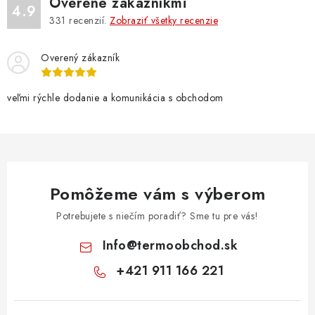
Overené zákazníkmi
p
4.9
331
recenzií.
Zobraziť všetky recenzie
i
s
u
Overený zákazník
veľmi rýchle dodanie a komunikácia s obchodom
Pomôžeme vám s výberom
Potrebujete s niečím poradiť? Sme tu pre vás!
Info
@
termoobchod.sk
+421 911 166 221