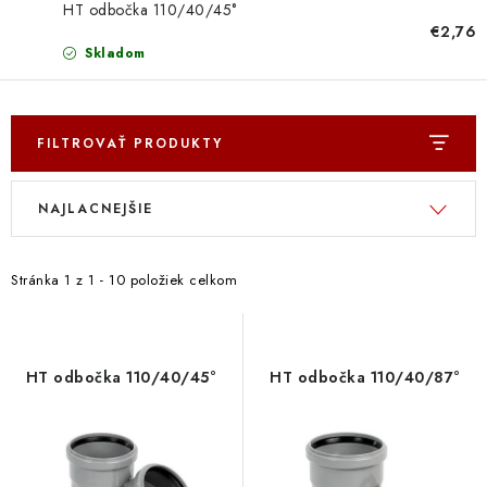
Doprava a Platba
HT odbočka 110/40/45°
€2,76
Skladom
FILTROVAŤ PRODUKTY
V
R
NAJLACNEJŠIE
ý
a
p
d
i
e
Stránka
1
z
1
-
10
položiek celkom
s
n
p
i
r
e
HT odbočka 110/40/45°
HT odbočka 110/40/87°
o
p
d
r
u
o