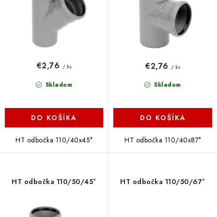
k
d
t
u
o
k
v
t
o
€2,76
€2,76
/ ks
/ ks
v
Skladom
Skladom
DO KOŠÍKA
DO KOŠÍKA
HT odbočka 110/40x45°
HT odbočka 110/40x87°
HT odbočka 110/50/45°
HT odbočka 110/50/67°