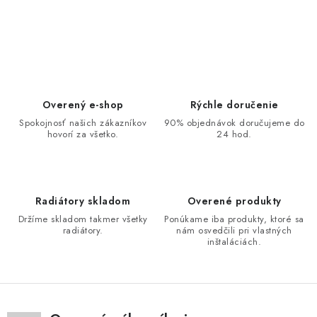
O
v
l
á
d
Overený e-shop
Rýchle doručenie
a
Spokojnosť našich zákazníkov
90% objednávok doručujeme do
hovorí za všetko.
24 hod.
c
i
e
p
Radiátory skladom
Overené produkty
r
Držíme skladom takmer všetky
Ponúkame iba produkty, ktoré sa
v
radiátory.
nám osvedčili pri vlastných
inštaláciách.
k
y
v
ý