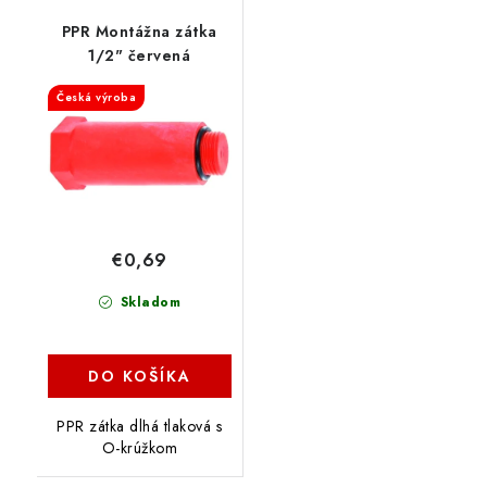
PPR Montážna zátka
1/2" červená
Česká výroba
€0,69
Skladom
DO KOŠÍKA
PPR zátka dlhá tlaková s
O-krúžkom