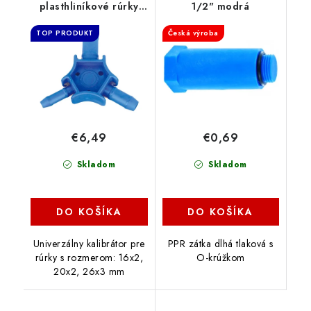
plasthliníkové rúrky
1/2" modrá
16,20,26 mm
TOP PRODUKT
Česká výroba
€6,49
€0,69
Skladom
Skladom
DO KOŠÍKA
DO KOŠÍKA
Univerzálny kalibrátor pre
PPR zátka dlhá tlaková s
rúrky s rozmerom: 16x2,
O-krúžkom
20x2, 26x3 mm