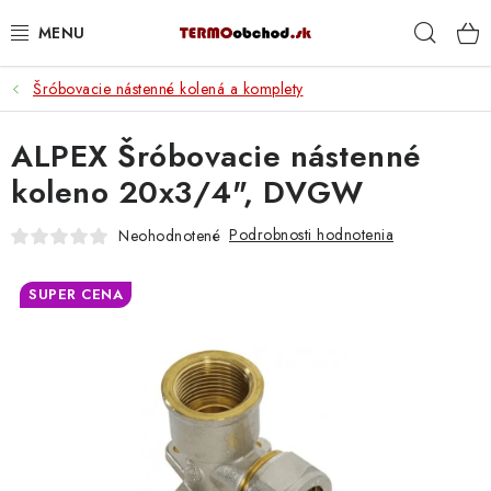
Prejsť
Hľad
na
obsah
Šróbovacie nástenné kolená a komplety
VYKUROVANIE
ALPEX Šróbovacie nástenné
ROZVOD VODY A KÚRENIA
koleno 20x3/4", DVGW
ODPAD A KANALIZÁCIA
Podrobnosti hodnotenia
Neohodnotené
PRACOVNÉ POMÔCKY
SUPER CENA
% DOPREDAJ
PREČO SA OPLATÍ KUPOVAŤ RADIÁTORY KORADO
CEZ TERMOOBCHOD.SK
Hodnotenie obchodu
Blog
Kontakty
Napíšte nám