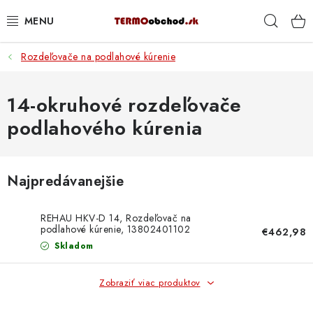
Prejsť
Hľad
na
obsah
Rozdeľovače na podlahové kúrenie
VYKUROVANIE
ROZVOD VODY A KÚRENIA
14-okruhové rozdeľovače
podlahového kúrenia
ODPAD A KANALIZÁCIA
PRACOVNÉ POMÔCKY
Najpredávanejšie
% DOPREDAJ
REHAU HKV-D 14, Rozdeľovač na
podlahové kúrenie, 13802401102
€462,98
PREČO SA OPLATÍ KUPOVAŤ RADIÁTORY KORADO
Skladom
CEZ TERMOOBCHOD.SK
Zobraziť viac produktov
Hodnotenie obchodu
Blog
Kontakty
Napíšte nám