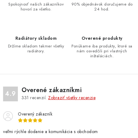
a
Spokojnosť našich zákazníkov
90% objednávok doručujeme do
hovorí za všetko.
24 hod.
c
i
e
p
Radiátory skladom
Overené produkty
r
Držíme skladom takmer všetky
Ponúkame iba produkty, ktoré sa
v
radiátory.
nám osvedčili pri vlastných
inštaláciách.
k
y
v
ý
Overené zákazníkmi
p
4.9
331
recenzií.
Zobraziť všetky recenzie
i
s
u
Overený zákazník
veľmi rýchle dodanie a komunikácia s obchodom