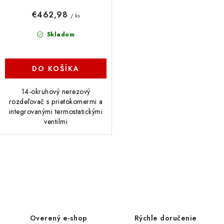
o
€462,98
/ ks
v
Skladom
DO KOŠÍKA
14-okruhový nerezový
rozdeľovač s prietokomermi a
integrovanými termostatickými
ventilmi
O
v
l
á
d
Overený e-shop
Rýchle doručenie