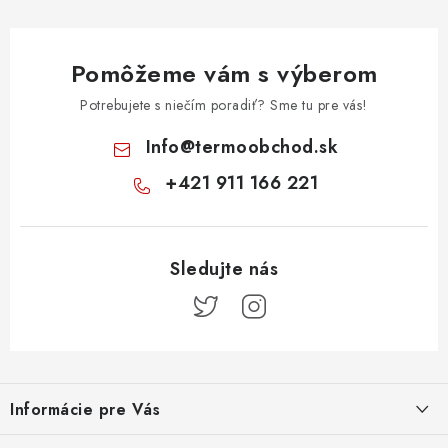
Pomôžeme vám s výberom
Potrebujete s niečím poradiť? Sme tu pre vás!
Info
@
termoobchod.sk
+421 911 166 221
Z
á
Informácie pre Vás
p
ä
Kontakt