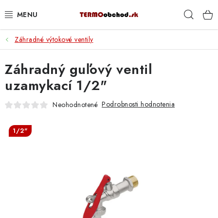
Prejsť
Hľad
na
obsah
Záhradné výtokové ventily
VYKUROVANIE
Záhradný guľový ventil
ROZVOD VODY A KÚRENIA
uzamykací 1/2"
ODPAD A KANALIZÁCIA
Podrobnosti hodnotenia
Neohodnotené
PRACOVNÉ POMÔCKY
1/2"
% DOPREDAJ
PREČO SA OPLATÍ KUPOVAŤ RADIÁTORY KORADO
CEZ TERMOOBCHOD.SK
Hodnotenie obchodu
Blog
Kontakty
Napíšte nám