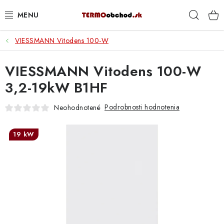
Prejsť
Hľad
na
obsah
VIESSMANN Vitodens 100-W
VYKUROVANIE
VIESSMANN Vitodens 100-W
ROZVOD VODY A KÚRENIA
3,2-19kW B1HF
ODPAD A KANALIZÁCIA
Podrobnosti hodnotenia
Neohodnotené
PRACOVNÉ POMÔCKY
19 kW
% DOPREDAJ
PREČO SA OPLATÍ KUPOVAŤ RADIÁTORY KORADO
CEZ TERMOOBCHOD.SK
Hodnotenie obchodu
Blog
Kontakty
Napíšte nám