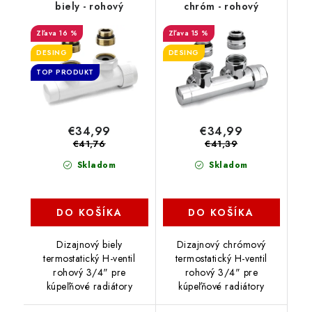
biely - rohový
chróm - rohový
16 %
15 %
DESING
DESING
TOP PRODUKT
€34,99
€34,99
€41,76
€41,39
Skladom
Skladom
DO KOŠÍKA
DO KOŠÍKA
Dizajnový biely
Dizajnový chrómový
termostatický H-ventil
termostatický H-ventil
rohový 3/4" pre
rohový 3/4" pre
kúpeľňové radiátory
kúpeľňové radiátory