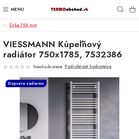
Prejsť
Hľad
na
obsah
Šírka 750 mm
VYKUROVANIE
VIESSMANN Kúpeľňový
ROZVOD VODY A KÚRENIA
radiátor 750x1785, 7532386
ODPAD A KANALIZÁCIA
Podrobnosti hodnotenia
Neohodnotené
PRACOVNÉ POMÔCKY
Doprava zadarmo
% DOPREDAJ
PREČO SA OPLATÍ KUPOVAŤ RADIÁTORY KORADO
CEZ TERMOOBCHOD.SK
Hodnotenie obchodu
Blog
Kontakty
Napíšte nám