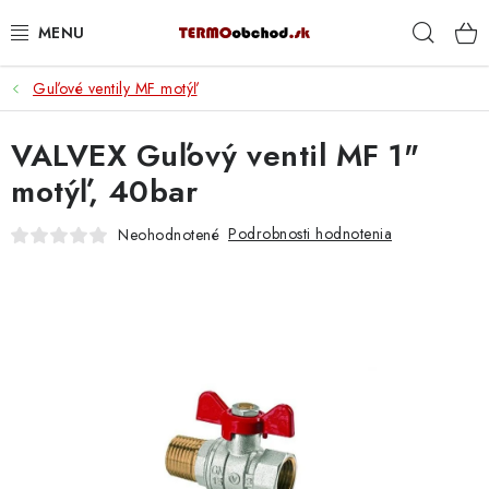
Prejsť
Hľad
na
obsah
Guľové ventily MF motýľ
VYKUROVANIE
VALVEX Guľový ventil MF 1"
ROZVOD VODY A KÚRENIA
motýľ, 40bar
ODPAD A KANALIZÁCIA
Podrobnosti hodnotenia
Neohodnotené
PRACOVNÉ POMÔCKY
% DOPREDAJ
PREČO SA OPLATÍ KUPOVAŤ RADIÁTORY KORADO
CEZ TERMOOBCHOD.SK
Hodnotenie obchodu
Blog
Kontakty
Napíšte nám