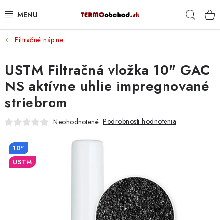
Prejsť
Hľad
na
obsah
Filtračné náplne
VYKUROVANIE
USTM Filtračná vložka 10" GAC
ROZVOD VODY A KÚRENIA
NS aktívne uhlie impregnované
ODPAD A KANALIZÁCIA
striebrom
PRACOVNÉ POMÔCKY
Podrobnosti hodnotenia
Neohodnotené
% DOPREDAJ
10"
USTM
PREČO SA OPLATÍ KUPOVAŤ RADIÁTORY KORADO
CEZ TERMOOBCHOD.SK
Hodnotenie obchodu
Blog
Kontakty
Napíšte nám