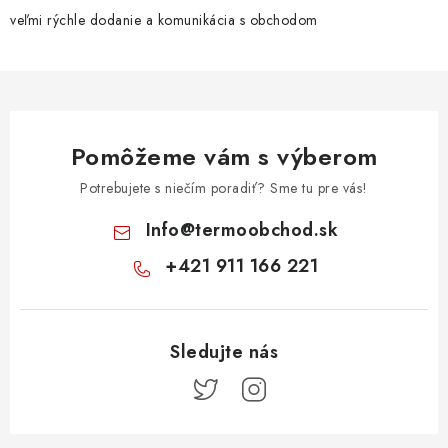
veľmi rýchle dodanie a komunikácia s obchodom
Pomôžeme vám s výberom
Potrebujete s niečím poradiť? Sme tu pre vás!
Info
@
termoobchod.sk
+421 911 166 221
Z