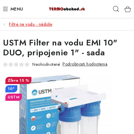
Prejsť
Hľad
na
obsah
Filtre na vodu - nádoby
VYKUROVANIE
USTM Filter na vodu EMI 10"
ROZVOD VODY A KÚRENIA
DUO, pripojenie 1" - sada
ODPAD A KANALIZÁCIA
Podrobnosti hodnotenia
Neohodnotené
PRACOVNÉ POMÔCKY
15 %
% DOPREDAJ
10"
USTM
PREČO SA OPLATÍ KUPOVAŤ RADIÁTORY KORADO
CEZ TERMOOBCHOD.SK
Hodnotenie obchodu
Blog
Kontakty
Napíšte nám