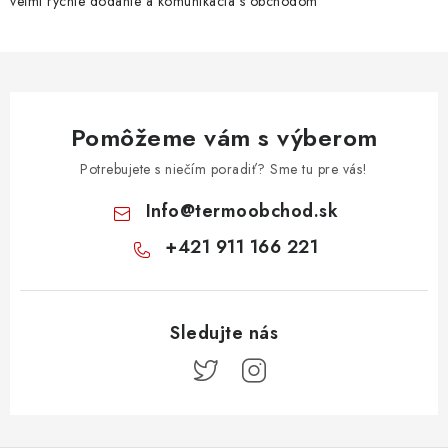
veľmi rýchle dodanie a komunikácia s obchodom
Pomôžeme vám s výberom
Potrebujete s niečím poradiť? Sme tu pre vás!
Info
@
termoobchod.sk
+421 911 166 221
Z