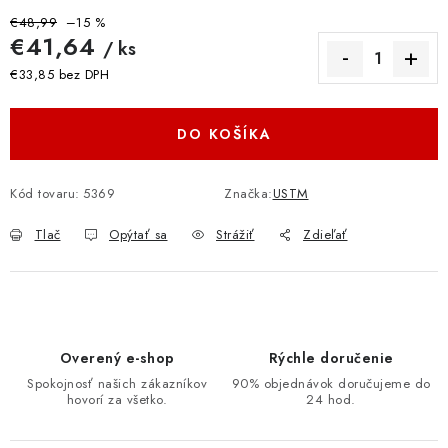
€48,99
–15 %
€41,64
/ ks
€33,85 bez DPH
Jednotková cena:
DO KOŠÍKA
Kód tovaru:
5369
Značka:
USTM
Tlač
Opýtať sa
Strážiť
Zdieľať
Overený e-shop
Rýchle doručenie
Spokojnosť našich zákazníkov
90% objednávok doručujeme do
hovorí za všetko.
24 hod.