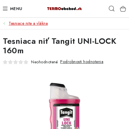
Prejsť
Hľad
na
obsah
Tesniace nite a vlákna
VYKUROVANIE
Tesniaca niť Tangit UNI-LOCK
ROZVOD VODY A KÚRENIA
160m
ODPAD A KANALIZÁCIA
Podrobnosti hodnotenia
Neohodnotené
PRACOVNÉ POMÔCKY
% DOPREDAJ
PREČO SA OPLATÍ KUPOVAŤ RADIÁTORY KORADO
CEZ TERMOOBCHOD.SK
Hodnotenie obchodu
Blog
Kontakty
Napíšte nám