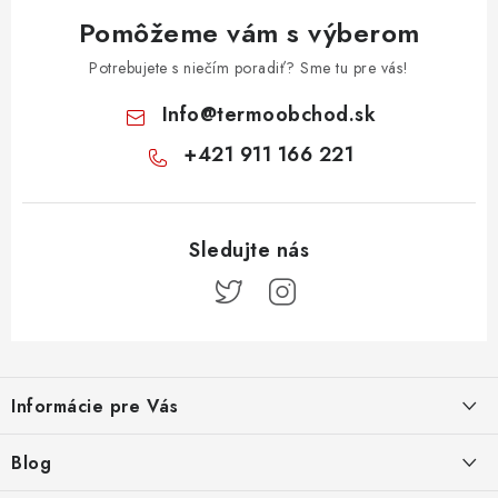
Pomôžeme vám s výberom
Potrebujete s niečím poradiť? Sme tu pre vás!
Info
@
termoobchod.sk
+421 911 166 221
Z
á
Informácie pre Vás
p
ä
Kontakt
Blog
t