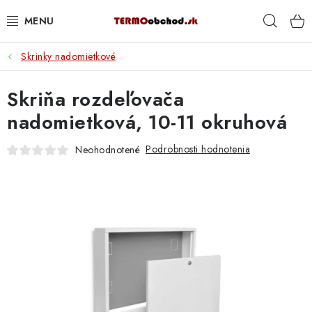
Prejsť
Hľad
na
obsah
Skrinky nadomietkové
VYKUROVANIE
Skriňa rozdeľovača
ROZVOD VODY A KÚRENIA
nadomietková, 10-11 okruhová
ODPAD A KANALIZÁCIA
Podrobnosti hodnotenia
Neohodnotené
PRACOVNÉ POMÔCKY
% DOPREDAJ
PREČO SA OPLATÍ KUPOVAŤ RADIÁTORY KORADO
CEZ TERMOOBCHOD.SK
Hodnotenie obchodu
Blog
Kontakty
Napíšte nám