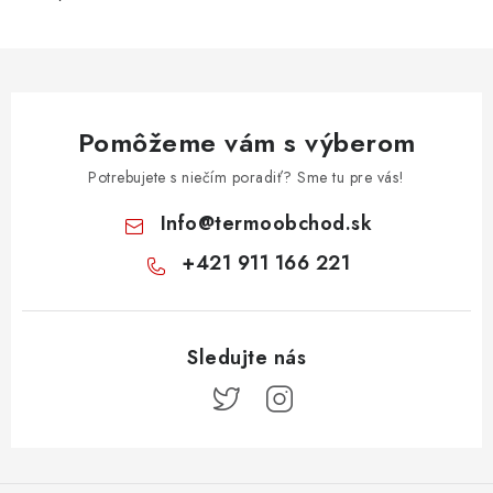
Pomôžeme vám s výberom
Potrebujete s niečím poradiť? Sme tu pre vás!
Info
@
termoobchod.sk
+421 911 166 221
Z
á