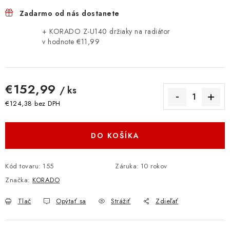
Zadarmo od nás dostanete
+ KORADO Z-U140 držiaky na radiátor
v hodnote €11,99
€152,99
/ ks
€124,38 bez DPH
Jednotková cena:
DO KOŠÍKA
Kód tovaru:
155
Záruka
:
10 rokov
Značka:
KORADO
Tlač
Opýtať sa
Strážiť
Zdieľať