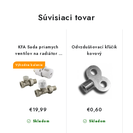
Súvisiaci tovar
KFA Sada priamych
Odvzdušňovací kľúčik
ventilov na radiátor s
kovový
hlavicou, 1/2", 757-
Výhodne balenie
040-07-BL
€19,99
€0,60
Skladom
Skladom