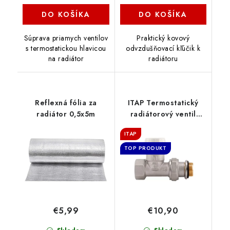
DO KOŠÍKA
DO KOŠÍKA
Súprava priamych ventilov
Praktický kovový
s termostatickou hlavicou
odvzdušňovací kľúčik k
na radiátor
radiátoru
Reflexná fólia za
ITAP Termostatický
radiátor 0,5x5m
radiátorový ventil
priamy 1/2"
ITAP
TOP PRODUKT
€5,99
€10,90