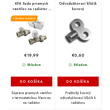
KFA Sada priamych
Odvzdušňovací kľúčik
ventilov na radiátor s
kovový
hlavicou, 1/2", 757-
Výhodne balenie
040-07-BL
€19,99
€0,60
Skladom
Skladom
DO KOŠÍKA
DO KOŠÍKA
Súprava priamych ventilov
Praktický kovový
s termostatickou hlavicou
odvzdušňovací kľúčik k
na radiátor
radiátoru