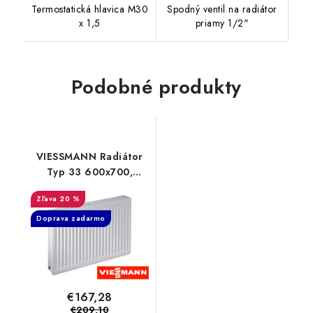
Termostatická hlavica M30
Spodný ventil na radiátor
x 1,5
priamy 1/2"
Podobné produkty
VIESSMANN Radiátor
Typ 33 600x700,
7572469
20 %
Doprava zadarmo
€167,28
€209,10