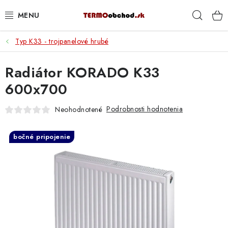
Prejsť
Hľad
na
obsah
Typ K33 - trojpanelové hrubé
VYKUROVANIE
Radiátor KORADO K33
ROZVOD VODY A KÚRENIA
600x700
ODPAD A KANALIZÁCIA
Podrobnosti hodnotenia
Neohodnotené
PRACOVNÉ POMÔCKY
bočné pripojenie
% DOPREDAJ
PREČO SA OPLATÍ KUPOVAŤ RADIÁTORY KORADO
CEZ TERMOOBCHOD.SK
Hodnotenie obchodu
Blog
Kontakty
Napíšte nám