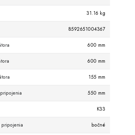
31.16 kg
8592651004367
átora
600 mm
átora
600 mm
átora
155 mm
pripojenia
550 mm
K33
pripojenia
bočné