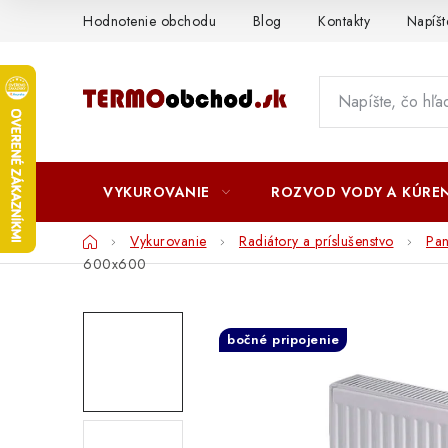
Prejsť
Hodnotenie obchodu
Blog
Kontakty
Napíš
na
obsah
VYKUROVANIE
ROZVOD VODY A KÚREN
Domov
Vykurovanie
Radiátory a príslušenstvo
Pa
600x600
bočné pripojenie