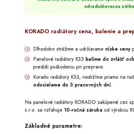
odvzdušňovacou zátko
KORADO radiátory cena, balenie a pre
Dlhodobo strážime a udržiavame
nízke ceny
p
Panelové radiátory K33
balíme do zvlášť oc
predišli poškodeniu pri preprave.
Korado radiátory K33, nedržíme priamo na naš
odosielame do 3 pracovných dní
.
Na panelové radiátory KORADO zakúpené cez 
s.r.o. sa vzťahuje
10-ročná záruka
od výrobcu K
Základné parametre: