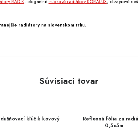
átory RADIK
, elegantné
trubkové radiátory KORALUX
, dizajnové ri
anejšie radiátory na slovenskom trhu.
Súvisiaci tovar
dušňovací kľúčik kovový
Reflexná fólia za radi
0,5x5m