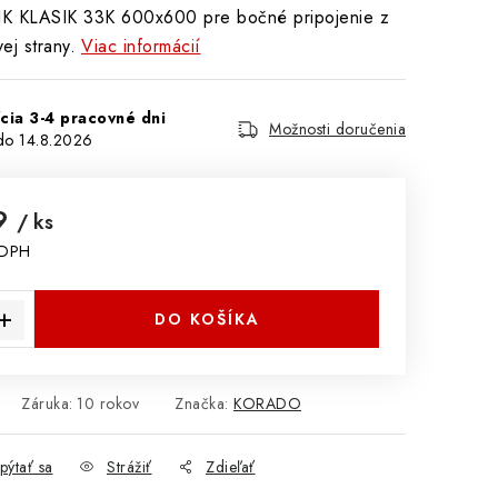
KLASIK 33K 600x600 pre bočné pripojenie z
ej strany.
Viac informácií
cia 3-4 pracovné dni
Možnosti doručenia
14.8.2026
99
/ ks
 DPH
cena:
DO KOŠÍKA
Záruka
:
10 rokov
Značka:
KORADO
pýtať sa
Strážiť
Zdieľať