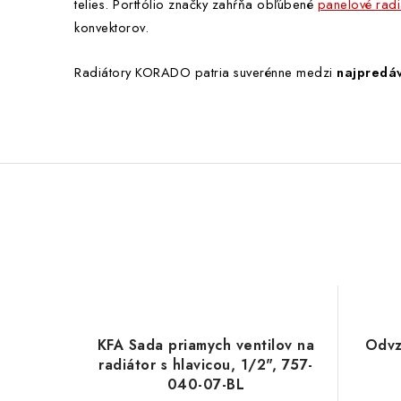
telies. Portfólio značky zahŕňa obľúbené
panelové radi
konvektorov.
Radiátory KORADO patria suverénne medzi
najpredáv
KFA Sada priamych ventilov na
Odvz
radiátor s hlavicou, 1/2", 757-
040-07-BL