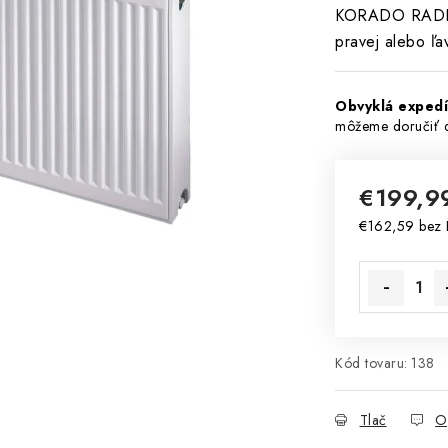
KORADO RADIK 
pravej alebo ľav
Obvyklá expedí
€199,
€162,59 bez
Jednotková 
Kód tovaru:
138
Tlač
O