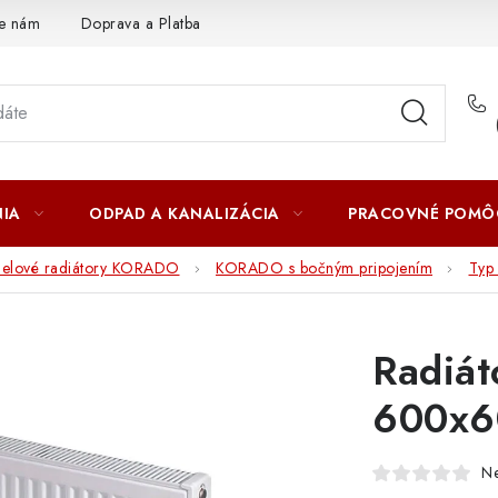
te nám
Doprava a Platba
IA
ODPAD A KANALIZÁCIA
PRACOVNÉ POMÔ
nelové radiátory KORADO
KORADO s bočným pripojením
Typ 
Radiá
600x6
N