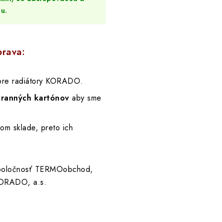
u.
prava:
re radiátory KORADO.
hranných kartónov
aby sme
om sklade, preto ich
spoločnosť TERMOobchod,
ORADO, a.s.