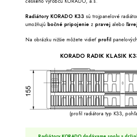
českého výrobcu KORADO, a.s.
Radiátory KORADO K33
sú trojpanelové radiáto
umožňujú
bočné pripojenie
z
pravej
alebo
ľave
Na obrázku nižšie môžete vidieť
profil
panelových
KORADO RADIK KLASIK K3
(profil radiátora typ K33, pohľ
Radiátory KORADO dodávame spolu s držia