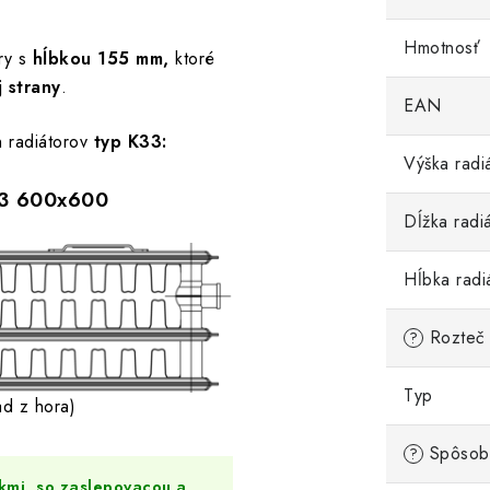
Hmotnosť
ry s
hĺbkou
155 mm,
ktoré
j strany
.
EAN
 radiátorov
typ K33:
Výška radi
3 600x600
Dĺžka radi
Hĺbka radi
Rozteč 
?
Typ
ad z hora)
Spôsob 
?
kmi, so zaslepovacou a