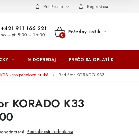
Prihlásenie
Registrácia
+421 911 166 221
Prázdny košík
(po – pi: 8:00 – 16:00)
NÁKUPNÝ
KOŠÍK
CKY
% DOPREDAJ
PREČO SA OPLATÍ KUPOVAŤ 
K33 - trojpanelové hrubé
Radiátor KORADO K33
tor KORADO K33
00
Podrobnosti hodnotenia
eohodnotené