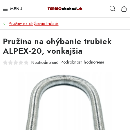
Prejsť
Hľad
na
obsah
Pružiny na ohýbanie trubiek
VYKUROVANIE
Pružina na ohýbanie trubiek
ROZVOD VODY A KÚRENIA
ALPEX-20, vonkajšia
ODPAD A KANALIZÁCIA
Podrobnosti hodnotenia
Neohodnotené
PRACOVNÉ POMÔCKY
% DOPREDAJ
PREČO SA OPLATÍ KUPOVAŤ RADIÁTORY KORADO
CEZ TERMOOBCHOD.SK
Hodnotenie obchodu
Blog
Kontakty
Napíšte nám