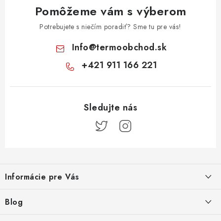
Pomôžeme vám s výberom
Potrebujete s niečím poradiť? Sme tu pre vás!
Info
@
termoobchod.sk
+421 911 166 221
Z
á
Informácie pre Vás
p
ä
Kontakt
Blog
t
Doprava a platba
Prečo kúpiť radiátory KORADO cez TERMOobchod.sk