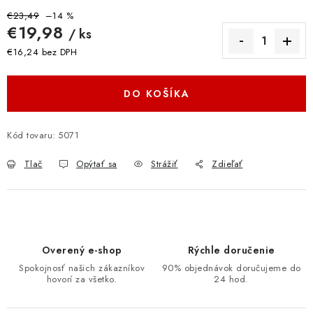
€23,49
–14 %
€19,98
/ ks
€16,24 bez DPH
Jednotková cena:
DO KOŠÍKA
Kód tovaru:
5071
Tlač
Opýtať sa
Strážiť
Zdieľať
Overený e-shop
Rýchle doručenie
Spokojnosť našich zákazníkov
90% objednávok doručujeme do
hovorí za všetko.
24 hod.