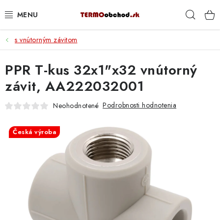
Prejsť
Hľad
na
obsah
s vnútorným závitom
VYKUROVANIE
PPR T-kus 32x1"x32 vnútorný
ROZVOD VODY A KÚRENIA
závit, AA222032001
ODPAD A KANALIZÁCIA
Podrobnosti hodnotenia
Neohodnotené
PRACOVNÉ POMÔCKY
Česká výroba
% DOPREDAJ
PREČO SA OPLATÍ KUPOVAŤ RADIÁTORY KORADO
CEZ TERMOOBCHOD.SK
Hodnotenie obchodu
Blog
Kontakty
Napíšte nám