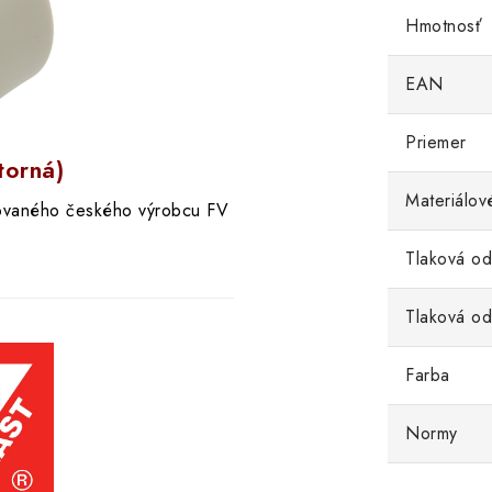
Hmotnosť
EAN
Priemer
torná)
Materiálov
vaného českého výrobcu FV
Tlaková od
Tlaková od
Farba
Normy