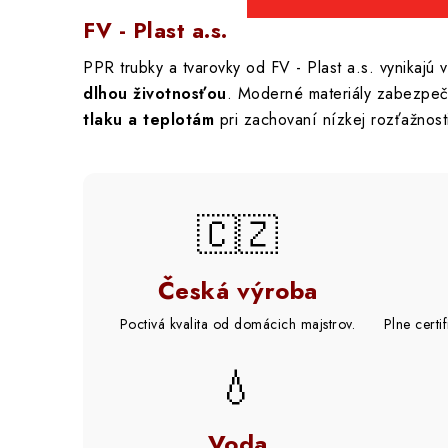
FV - Plast a.s.
PPR trubky a tvarovky od FV - Plast a.s. vynikajú 
dlhou životnosťou
. Moderné materiály zabezpe
tlaku a teplotám
pri zachovaní nízkej rozťažnost
🇨🇿
Česká výroba
Poctivá kvalita od domácich majstrov.
Plne certi
💧
Voda