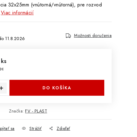
ia 32x25mm (vnútorná/vnútorná), pre rozvod
Viac informácií
Možnosti doručenia
11.8.2026
 ks
PH
cena:
DO KOŠÍKA
Značka:
FV - PLAST
pýtať sa
Strážiť
Zdieľať