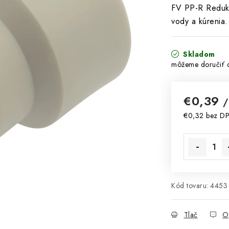
FV PP-R Redukc
vody a kúrenia.
Skladom
€0,39
/
€0,32 bez D
Jednotková 
Kód tovaru:
4453
Tlač
O