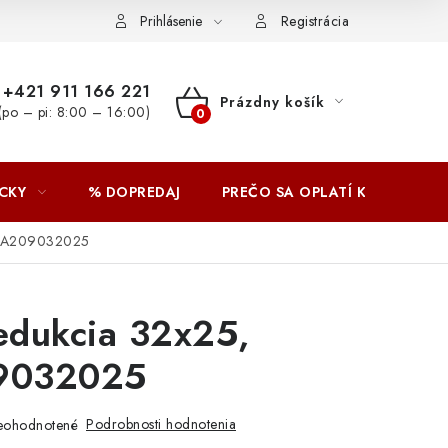
Prihlásenie
Registrácia
+421 911 166 221
Prázdny košík
(po – pi: 8:00 – 16:00)
NÁKUPNÝ
KOŠÍK
CKY
% DOPREDAJ
PREČO SA OPLATÍ KUPOVAŤ 
 AA209032025
edukcia 32x25,
9032025
Podrobnosti hodnotenia
eohodnotené