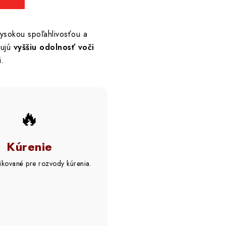
vysokou spoľahlivosťou a
čujú
vyššiu odolnosť voči
i.
🔥
Kúrenie
fikované pre rozvody kúrenia.