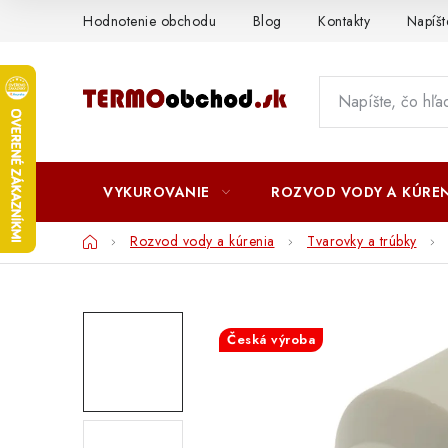
Prejsť
Hodnotenie obchodu
Blog
Kontakty
Napíš
na
obsah
VYKUROVANIE
ROZVOD VODY A KÚREN
Domov
Rozvod vody a kúrenia
Tvarovky a trúbky
Česká výroba