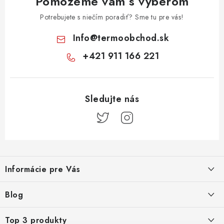
Pomôžeme vám s výberom
Potrebujete s niečím poradiť? Sme tu pre vás!
Info
@
termoobchod.sk
+421 911 166 221
Z
á
Informácie pre Vás
p
ä
Kontakt
Blog
t
i
Doprava a platba
Prečo kúpiť radiátory KORADO cez TERMOobchod.sk
Top 3 produkty