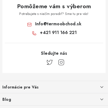
Pomôžeme vám s výberom
Potrebujete s niečím poradiť? Sme tu pre vás!
Info
@
termoobchod.sk
+421 911 166 221
Z
á
Informácie pre Vás
p
ä
Kontakt
Blog
t