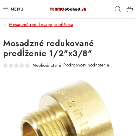
Prejsť
Hľad
na
obsah
Mosadzné redukované predĺženia
VYKUROVANIE
Mosadzné redukované
ROZVOD VODY A KÚRENIA
predĺženie 1/2"x3/8"
ODPAD A KANALIZÁCIA
Podrobnosti hodnotenia
Neohodnotené
PRACOVNÉ POMÔCKY
% DOPREDAJ
PREČO SA OPLATÍ KUPOVAŤ RADIÁTORY KORADO
CEZ TERMOOBCHOD.SK
Hodnotenie obchodu
Blog
Kontakty
Napíšte nám