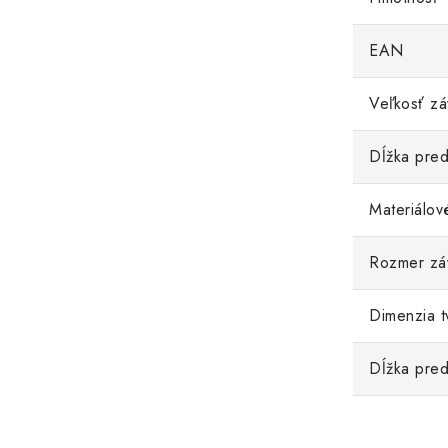
EAN
Veľkosť zá
Dĺžka pred
Materiálov
Rozmer záv
Dimenzia t
Dĺžka pred