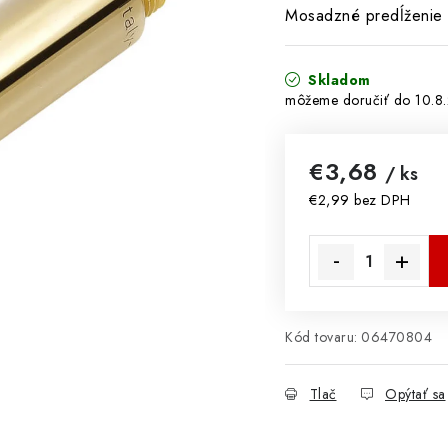
Mosadzné predĺženie
Skladom
10.8
€3,68
/ ks
€2,99 bez DPH
Jednotková cena:
Kód tovaru:
06470804
Tlač
Opýtať sa