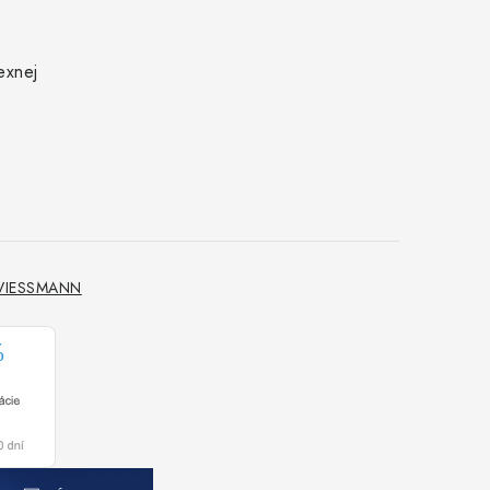
exnej
 VIESSMANN