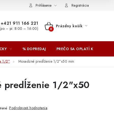
Prihlásenie
Registrácia
+421 911 166 221
Prázdny košík
(po – pi: 8:00 – 16:00)
NÁKUPNÝ
KOŠÍK
CKY
% DOPREDAJ
PREČO SA OPLATÍ KUPOVAŤ 
a 1/2"
Mosadzné predĺženie 1/2"x50 mm
 predĺženie 1/2"x50
Podrobnosti hodnotenia
tené