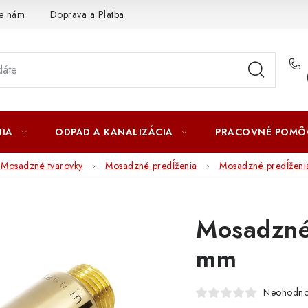
te nám
Doprava a Platba
IA
ODPAD A KANALIZÁCIA
PRACOVNÉ POMÔ
Mosadzné tvarovky
Mosadzné predĺženia
Mosadzné predĺženi
Mosadzné
mm
Neohodno