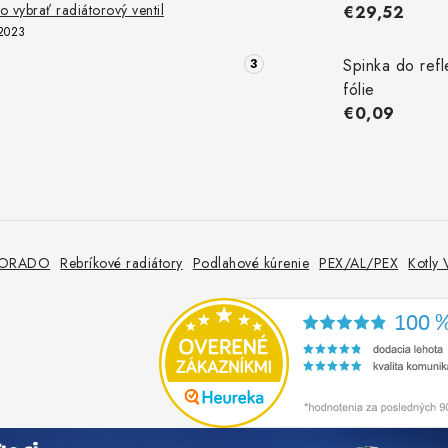
 vybrať radiátorový ventil
€29,52
2023
Spinka do refl
fólie
€0,09
 KORADO
Rebríkové radiátory
Podlahové kúrenie
PEX/AL/PEX
Kotly