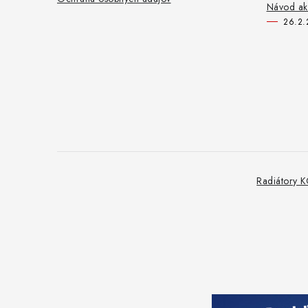
Návod ako
26.2.
Radiátory