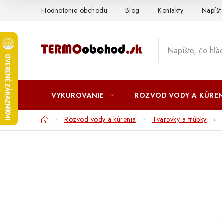
Prejsť
Hodnotenie obchodu
Blog
Kontakty
Napíš
na
obsah
VYKUROVANIE
ROZVOD VODY A KÚREN
Domov
Rozvod vody a kúrenia
Tvarovky a trúbky