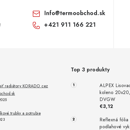
Info
@
termoobchod.sk
+421 911 166 221
!
Top 3 produkty
ALPEX Lisova
piť radiátory KORADO cez
koleno 20x20
chod.sk
DVGW
2025
€3,12
níkové trubky a potrubie
Reflexná fólia
023
podlahové vyk