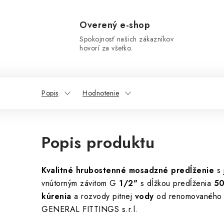
Overený e-shop
Spokojnosť našich zákazníkov
hovorí za všetko.
Popis
Hodnotenie
Popis produktu
Kvalitné hrubostenné mosadzné predĺženie
s
vnútorným závitom G
1/2"
s dĺžkou predĺženia
5
kúrenia
a rozvody pitnej
vody
od renomovaného 
GENERAL FITTINGS s.r.l.