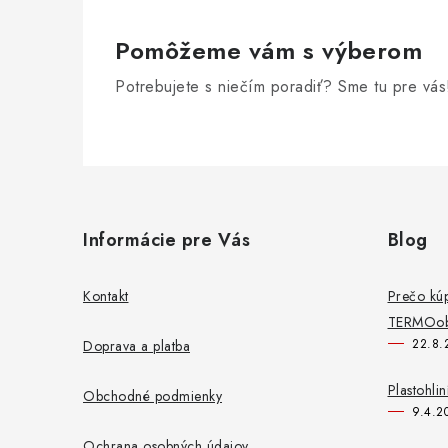
Pomôžeme vám s výberom
Potrebujete s niečím poradiť? Sme tu pre vás
Z
á
Informácie pre Vás
Blog
p
ä
Kontakt
Prečo kú
TERMOob
t
22.8.
Doprava a platba
i
Plastohli
Obchodné podmienky
e
9.4.2
Ochrana osobných údajov