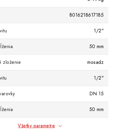
8016218617185
vitu
1/2"
ĺženia
50 mm
é zloženie
mosadz
itu
1/2"
varovky
DN 15
ĺženia
50 mm
Všetky parametre