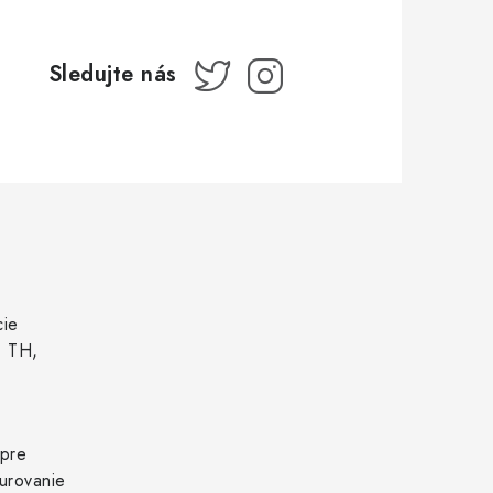
cie
, TH,
 pre
urovanie