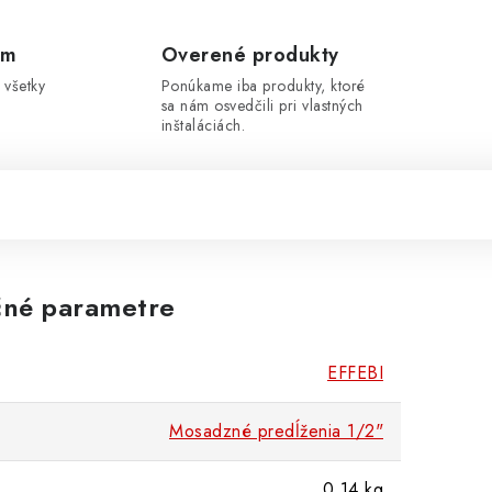
om
Overené produkty
 všetky
Ponúkame iba produkty, ktoré
sa nám osvedčili pri vlastných
inštaláciách.
né parametre
EFFEBI
Mosadzné predĺženia 1/2"
0.14 kg